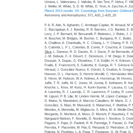
Umana, L. Valenziano, J. Valiviita, B. Van Tent, P. Vielva, F. Vil
J. Weller, M. White, S. D. M. White, D. Yvon, A. Zacchei, A. Z
Planck
2013 results. XX. Cosmology from Sunyaev–Zeldovich
Astronomy and Astrophysics, 571, A20_1-A20_20
P. A. R. Ade, N. Aghanim, C. Armitage-Caplan, M. Arnaud, M. 
C. Baccigalupi, A. J. Banday, R. B. Barreiro, J.G. Bartlett, E. 
Levy, J.-P. Bernard, M. Bersanelli, P. Bielewicz, J. Bobin, J. J. 
R. Bouchet, M. Bridges, M. Bucher, C. Burigana, R. C. Butler, 
A. Challinor, A. Chamballu, H. C. Chiang, L.-Y. Chiang, P. R. 
S. Colombi, L. P. L. Colombo, B. Comis, F. Couchot, A. Coulais, 
Silva
, L. Danese, R. D. Davies, R. J. Davis, P. de Bernardis, A
J.-M. Delouis, F.-X. Désert, C. Dickinson, J. M. Diego, K. Dola
Douspis, X. Dupac, G. Efstathiou, T. A. Enβlin, H. K. Eriksen, F
Frailis, E. Franceschi, S. Galeotta, K. Ganga, R. T. Génova-S
Héraud, J. González-Nuevo, K. Górski, S. Gratton, A. Gregor
Hanson, D. L. Harrison, S. Henrot-Versillé, C. Hernández-Mon
E. Hivon, M. Hobson, W. A. Holmes, A. Hornstrup, W. Hovest, 
Jaffe, T. R. Jaffe, W. C. Jones, M. Juvela, E. Keihänen, R. Kesk
Knoche, L. Knox, M. Kunz, H. Kurki-Suonio, F. Lacasa, G. La
A. Lasenby, R. J. Laureijs, C. R. Lawrence, P. Leahy, R. Leo
M. Liguori, P. B. Lilje, M. Linden-Vørnle, M. López-Caniego, P.
D. Maino, N. Mandolesi, A. Marcos-Caballero, M. Maris, D. J. 
González, S. Masi, M. Massardi, S. Matarrese, F. Matthai, P. Ma
Mendes, A. Mennella, M. Migliaccio, S. Mitra, M.-A. Miville-De
Morgante, D. Mortlock, A. Moss, D. Munshi, P. Naselsky, F. Nati
Nørgaard-Nielsen, F. Noviello, D. Novikov, I. Novikov, S. Osb
Pagano, F. Pajot, D. Paoletti, R. B. Partridge, F. Pasian, G. P
Perrotta, F. Piacentini, M. Piat, E. Pierpaoli, D. Pietrobon, S.
Polenta, N. Ponthieu, L. A. Popa, T. Poutanen, G. W. Pratt, G. 