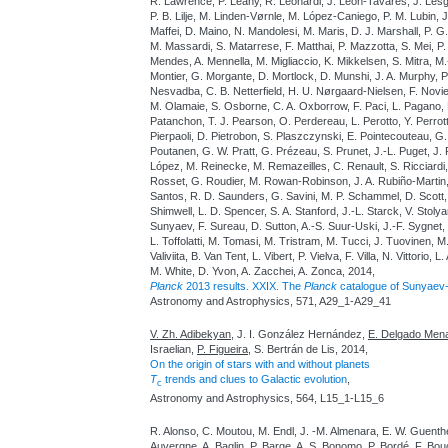
R. Lawrence, P. Leahy, R. Leonardi, J. León-Tavares, J. Lesgou
P. B. Lilje, M. Linden-Vørnle, M. López-Caniego, P. M. Lubin,
Maffei, D. Maino, N. Mandolesi, M. Maris, D. J. Marshall, P. G
M. Massardi, S. Matarrese, F. Matthai, P. Mazzotta, S. Mei, P. R
Mendes, A. Mennella, M. Migliaccio, K. Mikkelsen, S. Mitra, M.
Montier, G. Morgante, D. Mortlock, D. Munshi, J. A. Murphy, P. 
Nesvadba, C. B. Netterfield, H. U. Nørgaard-Nielsen, F. Noviel
M. Olamaie, S. Osborne, C. A. Oxborrow, F. Paci, L. Pagano, F.
Patanchon, T. J. Pearson, O. Perdereau, L. Perotto, Y. Perrott, 
Pierpaoli, D. Pietrobon, S. Plaszczynski, E. Pointecouteau, G. 
Poutanen, G. W. Pratt, G. Prézeau, S. Prunet, J.-L. Puget, J.
López, M. Reinecke, M. Remazeilles, C. Renault, S. Ricciardi, T.
Rosset, G. Roudier, M. Rowan-Robinson, J. A. Rubiño-Martin
Santos, R. D. Saunders, G. Savini, M. P. Schammel, D. Scott, M.
Shimwell, L. D. Spencer, S. A. Stanford, J.-L. Starck, V. Stoly
Sunyaev, F. Sureau, D. Sutton, A.-S. Suur-Uski, J.-F. Sygnet,
L. Toffolatti, M. Tomasi, M. Tristram, M. Tucci, J. Tuovinen, M
Valiviita, B. Van Tent, L. Vibert, P. Vielva, F. Villa, N. Vittorio
M. White, D. Yvon, A. Zacchei, A. Zonca, 2014,
Planck
2013 results. XXIX. The
Planck
catalogue of Sunyaev
Astronomy and Astrophysics, 571, A29_1-A29_41
V. Zh. Adibekyan
, J. I. González Hernández,
E. Delgado Men
Israelian,
P. Figueira
, S. Bertrán de Lis, 2014,
On the origin of stars with and without planets
T
trends and clues to Galactic evolution
,
c
Astronomy and Astrophysics, 564, L15_1-L15_6
R. Alonso, C. Moutou, M. Endl, J. -M. Almenara, E. W. Guenther
Auvergne, A. Baglin, P. Barge, A. S. Bonomo, P. Bordé, F. Bou