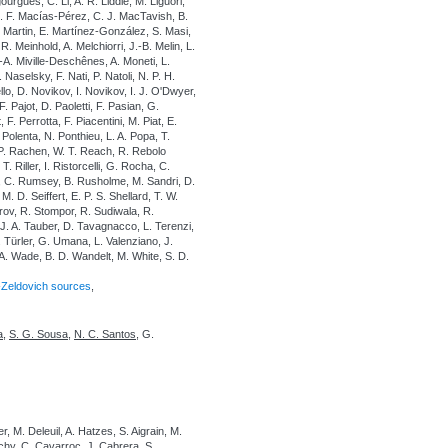
rgues, C. Li, A. R. Liddle, M. Liguori,
 J. F. Macías-Pérez, C. J. MacTavish, B.
. Martin, E. Martínez-González, S. Masi,
. Meinhold, A. Melchiorri, J.-B. Melin, L.
-A. Miville-Deschênes, A. Moneti, L.
Naselsky, F. Nati, P. Natoli, N. P. H.
lo, D. Novikov, I. Novikov, I. J. O'Dwyer,
 Pajot, D. Paoletti, F. Pasian, G.
F. Perrotta, F. Piacentini, M. Piat, E.
Polenta, N. Ponthieu, L. A. Popa, T.
 P. Rachen, W. T. Reach, R. Rebolo
 Riller, I. Ristorcelli, G. Rocha, C.
, C. Rumsey, B. Rusholme, M. Sandri, D.
 D. Seiffert, E. P. S. Shellard, T. W.
arov, R. Stompor, R. Sudiwala, R.
 J. A. Tauber, D. Tavagnacco, L. Terenzi,
. Türler, G. Umana, L. Valenziano, J.
, L. A. Wade, B. D. Wandelt, M. White, S. D.
-Zeldovich sources
,
a
,
S. G. Sousa
,
N. C. Santos
, G.
, M. Deleuil, A. Hatzes, S. Aigrain, M.
chy, C. Cavarroc, J. Cabrera, S.