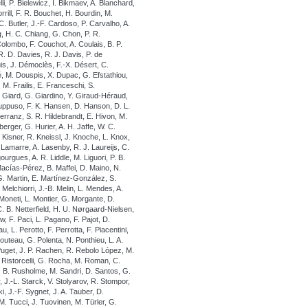
i, P. Bielewicz, I. Bikmaev, A. Blanchard,
rrill, F. R. Bouchet, H. Bourdin, M.
. Butler, J.-F. Cardoso, P. Carvalho, A.
g, H. C. Chiang, G. Chon, P. R.
Colombo, F. Couchot, A. Coulais, B. P.
R. D. Davies, R. J. Davis, P. de
uis, J. Démoclès, F.-X. Désert, C.
é, M. Douspis, X. Dupac, G. Efstathiou,
, M. Frailis, E. Franceschi, S.
Giard, G. Giardino, Y. Giraud-Héraud,
ruppuso, F. K. Hansen, D. Hanson, D. L.
rranz, S. R. Hildebrandt, E. Hivon, M.
rger, G. Hurier, A. H. Jaffe, W. C.
 Kisner, R. Kneissl, J. Knoche, L. Knox,
Lamarre, A. Lasenby, R. J. Laureijs, C.
rgues, A. R. Liddle, M. Liguori, P. B.
Macías-Pérez, B. Maffei, D. Maino, N.
G. Martin, E. Martínez-González, S.
 Melchiorri, J.-B. Melin, L. Mendes, A.
 Moneti, L. Montier, G. Morgante, D.
C. B. Netterfield, H. U. Nørgaard-Nielsen,
, F. Paci, L. Pagano, F. Pajot, D.
, L. Perotto, F. Perrotta, F. Piacentini,
couteau, G. Polenta, N. Ponthieu, L. A.
Puget, J. P. Rachen, R. Rebolo López, M.
I. Ristorcelli, G. Rocha, M. Roman, C.
 B. Rusholme, M. Sandri, D. Santos, G.
r, J.-L. Starck, V. Stolyarov, R. Stompor,
, J.-F. Sygnet, J. A. Tauber, D.
M. Tucci, J. Tuovinen, M. Türler, G.