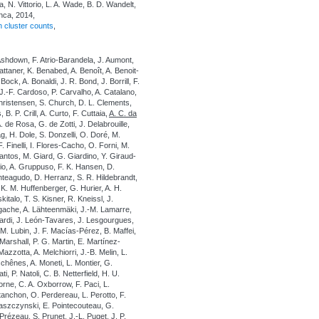
la, N. Vittorio, L. A. Wade, B. D. Wandelt,
onca, 2014,
 cluster counts
,
Ashdown, F. Atrio-Barandela, J. Aumont,
Battaner, K. Benabed, A. Benoît, A. Benoit-
Bock, A. Bonaldi, J. R. Bond, J. Borrill, F.
J.-F. Cardoso, P. Carvalho, A. Catalano,
Christensen, S. Church, D. L. Clements,
B. P. Crill, A. Curto, F. Cuttaia,
A. C. da
. de Rosa, G. de Zotti, J. Delabrouille,
g, H. Dole, S. Donzelli, O. Doré, M.
. Finelli, I. Flores-Cacho, O. Forni, M.
antos, M. Giard, G. Giardino, Y. Giraud-
io, A. Gruppuso, F. K. Hansen, D.
teagudo, D. Herranz, S. R. Hildebrandt,
K. M. Huffenberger, G. Hurier, A. H.
italo, T. S. Kisner, R. Kneissl, J.
gache, A. Lähteenmäki, J.-M. Lamarre,
nardi, J. León-Tavares, J. Lesgourgues,
 M. Lubin, J. F. Macías-Pérez, B. Maffei,
Marshall, P. G. Martin, E. Martínez-
zzotta, A. Melchiorri, J.-B. Melin, L.
schênes, A. Moneti, L. Montier, G.
, P. Natoli, C. B. Netterfield, H. U.
orne, C. A. Oxborrow, F. Paci, L.
atanchon, O. Perdereau, L. Perotto, F.
 Plaszczynski, E. Pointecouteau, G.
Prézeau, S. Prunet, J.-L. Puget, J. P.