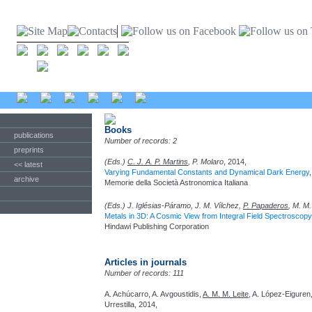
Books
publications
Number of records: 2
preprints
(Eds.)
C. J. A. P. Martins
, P. Molaro
, 2014,
<< latest
Varying Fundamental Constants and Dynamical Dark Energy
,
archive
Memorie della Società Astronomica Italiana
(Eds.) J. Iglésias-Páramo, J. M. Vílchez,
P. Papaderos
, M. M
Metals in 3D: A Cosmic View from Integral Field Spectroscopy
Hindawi Publishing Corporation
Articles in journals
Number of records: 111
A. Achúcarro, A. Avgoustidis,
A. M. M. Leite
, A. López-Eiguren
Urrestilla, 2014,