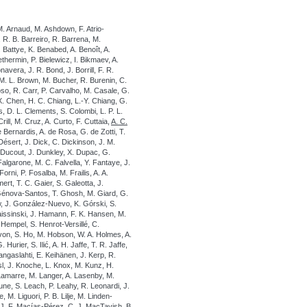
M. Arnaud, M. Ashdown, F. Atrio-
 R. B. Barreiro, R. Barrena, M.
. Battye, K. Benabed, A. Benoît, A.
ethermin, P. Bielewicz, I. Bikmaev, A.
navera, J. R. Bond, J. Borrill, F. R.
M. L. Brown, M. Bucher, R. Burenin, C.
oso, R. Carr, P. Carvalho, M. Casale, G.
X. Chen, H. C. Chiang, L.-Y. Chiang, G.
 D. L. Clements, S. Colombi, L. P. L.
ill, M. Cruz, A. Curto, F. Cuttaia,
A. C.
 Bernardis, A. de Rosa, G. de Zotti, T.
Désert, J. Dick, C. Dickinson, J. M.
. Ducout, J. Dunkley, X. Dupac, G.
 Falgarone, M. C. Falvella, Y. Fantaye, J.
Forni, P. Fosalba, M. Frailis, A. A.
t, T. C. Gaier, S. Galeotta, J.
. Génova-Santos, T. Ghosh, M. Giard, G.
w, J. González-Nuevo, K. Górski, S.
issinski, J. Hamann, F. K. Hansen, M.
Hempel, S. Henrot-Versillé, C.
von, S. Ho, M. Hobson, W. A. Holmes, A.
rier, S. Ilić, A. H. Jaffe, T. R. Jaffe,
angaslahti, E. Keihänen, J. Kerp, R.
issl, J. Knoche, L. Knox, M. Kunz, H.
Lamarre, M. Langer, A. Lasenby, M.
une, S. Leach, P. Leahy, R. Leonardi, J.
 M. Liguori, P. B. Lilje, M. Linden-
 J. F. Macías-Pérez, C. J. MacTavish, B.