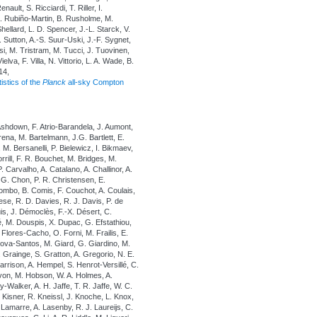
lt, S. Ricciardi, T. Riller, I.
 A. Rubiño-Martin, B. Rusholme, M.
Shellard, L. D. Spencer, J.-L. Starck, V.
 Sutton, A.-S. Suur-Uski, J.-F. Sygnet,
si, M. Tristram, M. Tucci, J. Tuovinen,
elva, F. Villa, N. Vittorio, L. A. Wade, B.
14,
istics of the
Planck
all-sky Compton
Ashdown, F. Atrio-Barandela, J. Aumont,
rena, M. Bartelmann, J.G. Bartlett, E.
 M. Bersanelli, P. Bielewicz, I. Bikmaev,
rrill, F. R. Bouchet, M. Bridges, M.
. Carvalho, A. Catalano, A. Challinor, A.
 G. Chon, P. R. Christensen, E.
lombo, B. Comis, F. Couchot, A. Coulais,
ese, R. D. Davies, R. J. Davis, P. de
uis, J. Démoclès, F.-X. Désert, C.
é, M. Douspis, X. Dupac, G. Efstathiou,
I. Flores-Cacho, O. Forni, M. Frailis, E.
ova-Santos, M. Giard, G. Giardino, M.
Grainge, S. Gratton, A. Gregorio, N. E.
rison, A. Hempel, S. Henrot-Versillé, C.
von, M. Hobson, W. A. Holmes, A.
-Walker, A. H. Jaffe, T. R. Jaffe, W. C.
 Kisner, R. Kneissl, J. Knoche, L. Knox,
Lamarre, A. Lasenby, R. J. Laureijs, C.