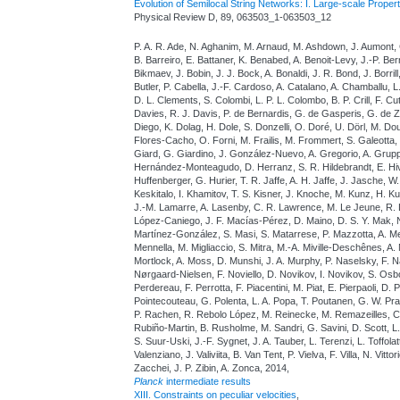
Evolution of Semilocal String Networks: I. Large-scale Propert
Physical Review D, 89, 063503_1-063503_12
P. A. R. Ade, N. Aghanim, M. Arnaud, M. Ashdown, J. Aumont, C.
B. Barreiro, E. Battaner, K. Benabed, A. Benoit-Levy, J.-P. Bern
Bikmaev, J. Bobin, J. J. Bock, A. Bonaldi, J. R. Bond, J. Borril
Butler, P. Cabella, J.-F. Cardoso, A. Catalano, A. Chamballu, 
D. L. Clements, S. Colombi, L. P. L. Colombo, B. P. Crill, F. Cu
Davies, R. J. Davis, P. de Bernardis, G. de Gasperis, G. de Zo
Diego, K. Dolag, H. Dole, S. Donzelli, O. Doré, U. Dörl, M. Dousp
Flores-Cacho, O. Forni, M. Frailis, M. Frommert, S. Galeotta
Giard, G. Giardino, J. González-Nuevo, A. Gregorio, A. Grupp
Hernández-Monteagudo, D. Herranz, S. R. Hildebrandt, E. Hi
Huffenberger, G. Hurier, T. R. Jaffe, A. H. Jaffe, J. Jasche, 
Keskitalo, I. Khamitov, T. S. Kisner, J. Knoche, M. Kunz, H. 
J.-M. Lamarre, A. Lasenby, C. R. Lawrence, M. Le Jeune, R. Le
López-Caniego, J. F. Macías-Pérez, D. Maino, D. S. Y. Mak, N
Martínez-González, S. Masi, S. Matarrese, P. Mazzotta, A. Mel
Mennella, M. Migliaccio, S. Mitra, M.-A. Miville-Deschênes, A.
Mortlock, A. Moss, D. Munshi, J. A. Murphy, P. Naselsky, F. Nati
Nørgaard-Nielsen, F. Noviello, D. Novikov, I. Novikov, S. Osbo
Perdereau, F. Perrotta, F. Piacentini, M. Piat, E. Pierpaoli, D.
Pointecouteau, G. Polenta, L. A. Popa, T. Poutanen, G. W. Pratt
P. Rachen, R. Rebolo López, M. Reinecke, M. Remazeilles, C. 
Rubiño-Martin, B. Rusholme, M. Sandri, G. Savini, D. Scott, L
S. Suur-Uski, J.-F. Sygnet, J. A. Tauber, L. Terenzi, L. Toffola
Valenziano, J. Valiviita, B. Van Tent, P. Vielva, F. Villa, N. Vitt
Zacchei, J. P. Zibin, A. Zonca, 2014,
Planck
intermediate results
XIII. Constraints on peculiar velocities
,