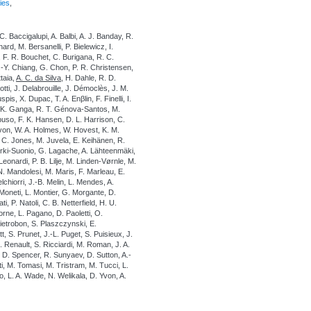
ies
,
 Baccigalupi, A. Balbi, A. J. Banday, R.
ard, M. Bersanelli, P. Bielewicz, I.
l, F. R. Bouchet, C. Burigana, R. C.
L.-Y. Chiang, G. Chon, P. R. Christensen,
ttaia,
A. C. da Silva
, H. Dahle, R. D.
tti, J. Delabrouille, J. Démoclès, J. M.
is, X. Dupac, T. A. Enβlin, F. Finelli, I.
, K. Ganga, R. T. Génova-Santos, M.
uso, F. K. Hansen, D. L. Harrison, C.
von, W. A. Holmes, W. Hovest, K. M.
W. C. Jones, M. Juvela, E. Keihänen, R.
Kurki-Suonio, G. Lagache, A. Lähteenmäki,
onardi, P. B. Lilje, M. Linden-Vørnle, M.
. Mandolesi, M. Maris, F. Marleau, E.
chiorri, J.-B. Melin, L. Mendes, A.
 Moneti, L. Montier, G. Morgante, D.
, P. Natoli, C. B. Netterfield, H. U.
rne, L. Pagano, D. Paoletti, O.
 Pietrobon, S. Plaszczynski, E.
, S. Prunet, J.-L. Puget, S. Puisieux, J.
Renault, S. Ricciardi, M. Roman, J. A.
. D. Spencer, R. Sunyaev, D. Sutton, A.-
tti, M. Tomasi, M. Tristram, M. Tucci, L.
orio, L. A. Wade, N. Welikala, D. Yvon, A.