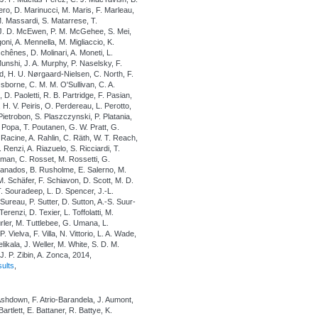
ero, D. Marinucci, M. Maris, F. Marleau,
M. Massardi, S. Matarrese, T.
 J. D. McEwen, P. M. McGehee, S. Mei,
oni, A. Mennella, M. Migliaccio, K.
schênes, D. Molinari, A. Moneti, L.
unshi, J. A. Murphy, P. Naselsky, F.
eld, H. U. Nørgaard-Nielsen, C. North, F.
Osborne, C. M. M. O'Sullivan, C. A.
 D. Paoletti, R. B. Partridge, F. Pasian,
H. V. Peiris, O. Perdereau, L. Perotto,
. Pietrobon, S. Plaszczynski, P. Platania,
 Popa, T. Poutanen, G. W. Pratt, G.
. Racine, A. Rahlin, C. Räth, W. T. Reach,
Renzi, A. Riazuelo, S. Ricciardi, T.
Roman, C. Rosset, M. Rossetti, G.
ranados, B. Rusholme, E. Salerno, M.
M. Schäfer, F. Schiavon, D. Scott, M. D.
 T. Souradeep, L. D. Spencer, J.-L.
Sureau, P. Sutter, D. Sutton, A.-S. Suur-
renzi, D. Texier, L. Toffolatti, M.
rler, M. Tuttlebee, G. Umana, L.
P. Vielva, F. Villa, N. Vittorio, L. A. Wade,
ikala, J. Weller, M. White, S. D. M.
J. P. Zibin, A. Zonca, 2014,
sults
,
Ashdown, F. Atrio-Barandela, J. Aumont,
artlett, E. Battaner, R. Battye, K.