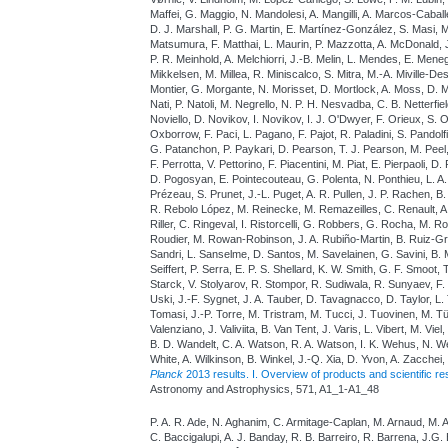
Maffei, G. Maggio, N. Mandolesi, A. Mangilli, A. Marcos-Caball
D. J. Marshall, P. G. Martin, E. Martínez-González, S. Masi, 
Matsumura, F. Matthai, L. Maurin, P. Mazzotta, A. McDonald,
P. R. Meinhold, A. Melchiorri, J.-B. Melin, L. Mendes, E. Meneg
Mikkelsen, M. Millea, R. Miniscalco, S. Mitra, M.-A. Miville-De
Montier, G. Morgante, N. Morisset, D. Mortlock, A. Moss, D. M
Nati, P. Natoli, M. Negrello, N. P. H. Nesvadba, C. B. Netterfi
Noviello, D. Novikov, I. Novikov, I. J. O'Dwyer, F. Orieux, S. 
Oxborrow, F. Paci, L. Pagano, F. Pajot, R. Paladini, S. Pandolfi,
G. Patanchon, P. Paykari, D. Pearson, T. J. Pearson, M. Peel, 
F. Perrotta, V. Pettorino, F. Piacentini, M. Piat, E. Pierpaoli, D
D. Pogosyan, E. Pointecouteau, G. Polenta, N. Ponthieu, L. A.
Prézeau, S. Prunet, J.-L. Puget, A. R. Pullen, J. P. Rachen, B
R. Rebolo López, M. Reinecke, M. Remazeilles, C. Renault, A. 
Riller, C. Ringeval, I. Ristorcelli, G. Robbers, G. Rocha, M. 
Roudier, M. Rowan-Robinson, J. A. Rubiño-Martin, B. Ruiz-G
Sandri, L. Sanselme, D. Santos, M. Savelainen, G. Savini, B. 
Seiffert, P. Serra, E. P. S. Shellard, K. W. Smith, G. F. Smoot,
Starck, V. Stolyarov, R. Stompor, R. Sudiwala, R. Sunyaev, F. 
Uski, J.-F. Sygnet, J. A. Tauber, D. Tavagnacco, D. Taylor, L. Te
Tomasi, J.-P. Torre, M. Tristram, M. Tucci, J. Tuovinen, M. Tü
Valenziano, J. Valiviita, B. Van Tent, J. Varis, L. Vibert, M. Viel, 
B. D. Wandelt, C. A. Watson, R. A. Watson, I. K. Wehus, N. Wel
White, A. Wilkinson, B. Winkel, J.-Q. Xia, D. Yvon, A. Zacchei, 
Planck
2013 results. I. Overview of products and scientific re
Astronomy and Astrophysics, 571, A1_1-A1_48
P. A. R. Ade, N. Aghanim, C. Armitage-Caplan, M. Arnaud, M. 
C. Baccigalupi, A. J. Banday, R. B. Barreiro, R. Barrena, J.G. B