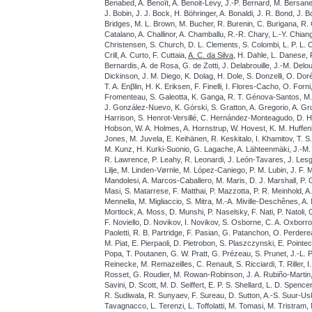
Benabed, A. Benoît, A. Benoit-Levy, J.-P. Bernard, M. Bersanell
J. Bobin, J. J. Bock, H. Böhringer, A. Bonaldi, J. R. Bond, J. Bo
Bridges, M. L. Brown, M. Bucher, R. Burenin, C. Burigana, R. C
Catalano, A. Challinor, A. Chamballu, R.-R. Chary, L.-Y. Chian
Christensen, S. Church, D. L. Clements, S. Colombi, L. P. L. 
Crill, A. Curto, F. Cuttaia,
A. C. da Silva
, H. Dahle, L. Danese, 
Bernardis, A. de Rosa, G. de Zotti, J. Delabrouille, J.-M. Delo
Dickinson, J. M. Diego, K. Dolag, H. Dole, S. Donzelli, O. Dor
T. A. Enβlin, H. K. Eriksen, F. Finelli, I. Flores-Cacho, O. Forni
Fromenteau, S. Galeotta, K. Ganga, R. T. Génova-Santos, M. 
J. González-Nuevo, K. Górski, S. Gratton, A. Gregorio, A. G
Harrison, S. Henrot-Versillé, C. Hernández-Monteagudo, D. He
Hobson, W. A. Holmes, A. Hornstrup, W. Hovest, K. M. Huffenbe
Jones, M. Juvela, E. Keihänen, R. Keskitalo, I. Khamitov, T. S.
M. Kunz, H. Kurki-Suonio, G. Lagache, A. Lähteenmäki, J.-M. 
R. Lawrence, P. Leahy, R. Leonardi, J. León-Tavares, J. Lesgou
Lilje, M. Linden-Vørnle, M. López-Caniego, P. M. Lubin, J. F. 
Mandolesi, A. Marcos-Caballero, M. Maris, D. J. Marshall, P. 
Masi, S. Matarrese, F. Matthai, P. Mazzotta, P. R. Meinhold, A.
Mennella, M. Migliaccio, S. Mitra, M.-A. Miville-Deschênes, A.
Mortlock, A. Moss, D. Munshi, P. Naselsky, F. Nati, P. Natoli, 
F. Noviello, D. Novikov, I. Novikov, S. Osborne, C. A. Oxborrow
Paoletti, R. B. Partridge, F. Pasian, G. Patanchon, O. Perdereau
M. Piat, E. Pierpaoli, D. Pietrobon, S. Plaszczynski, E. Pointe
Popa, T. Poutanen, G. W. Pratt, G. Prézeau, S. Prunet, J.-L. 
Reinecke, M. Remazeilles, C. Renault, S. Ricciardi, T. Riller, 
Rosset, G. Roudier, M. Rowan-Robinson, J. A. Rubiño-Martin,
Savini, D. Scott, M. D. Seiffert, E. P. S. Shellard, L. D. Spence
R. Sudiwala, R. Sunyaev, F. Sureau, D. Sutton, A.-S. Suur-Uski
Tavagnacco, L. Terenzi, L. Toffolatti, M. Tomasi, M. Tristram, 