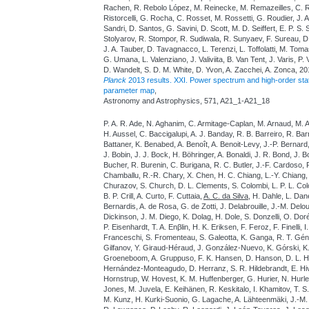
Rachen, R. Rebolo López, M. Reinecke, M. Remazeilles, C. Renau
Ristorcelli, G. Rocha, C. Rosset, M. Rossetti, G. Roudier, J.
Sandri, D. Santos, G. Savini, D. Scott, M. D. Seiffert, E. P. S. 
Stolyarov, R. Stompor, R. Sudiwala, R. Sunyaev, F. Sureau, D.
J. A. Tauber, D. Tavagnacco, L. Terenzi, L. Toffolatti, M. Toma
G. Umana, L. Valenziano, J. Valiviita, B. Van Tent, J. Varis, P. Vi
D. Wandelt, S. D. M. White, D. Yvon, A. Zacchei, A. Zonca, 20
Planck
2013 results. XXI. Power spectrum and high-order stat
parameter map
,
Astronomy and Astrophysics, 571, A21_1-A21_18
P. A. R. Ade, N. Aghanim, C. Armitage-Caplan, M. Arnaud, M. 
H. Aussel, C. Baccigalupi, A. J. Banday, R. B. Barreiro, R. Bar
Battaner, K. Benabed, A. Benoît, A. Benoit-Levy, J.-P. Bernard,
J. Bobin, J. J. Bock, H. Böhringer, A. Bonaldi, J. R. Bond, J. Bo
Bucher, R. Burenin, C. Burigana, R. C. Butler, J.-F. Cardoso, P
Chamballu, R.-R. Chary, X. Chen, H. C. Chiang, L.-Y. Chiang,
Churazov, S. Church, D. L. Clements, S. Colombi, L. P. L. Co
B. P. Crill, A. Curto, F. Cuttaia,
A. C. da Silva
, H. Dahle, L. Dan
Bernardis, A. de Rosa, G. de Zotti, J. Delabrouille, J.-M. Delo
Dickinson, J. M. Diego, K. Dolag, H. Dole, S. Donzelli, O. Dor
P. Eisenhardt, T. A. Enβlin, H. K. Eriksen, F. Feroz, F. Finelli, 
Franceschi, S. Fromenteau, S. Galeotta, K. Ganga, R. T. Gén
Gilfanov, Y. Giraud-Héraud, J. González-Nuevo, K. Górski, K. 
Groeneboom, A. Gruppuso, F. K. Hansen, D. Hanson, D. L. Har
Hernández-Monteagudo, D. Herranz, S. R. Hildebrandt, E. Hi
Hornstrup, W. Hovest, K. M. Huffenberger, G. Hurier, N. Hurley
Jones, M. Juvela, E. Keihänen, R. Keskitalo, I. Khamitov, T. S.
M. Kunz, H. Kurki-Suonio, G. Lagache, A. Lähteenmäki, J.-M. 