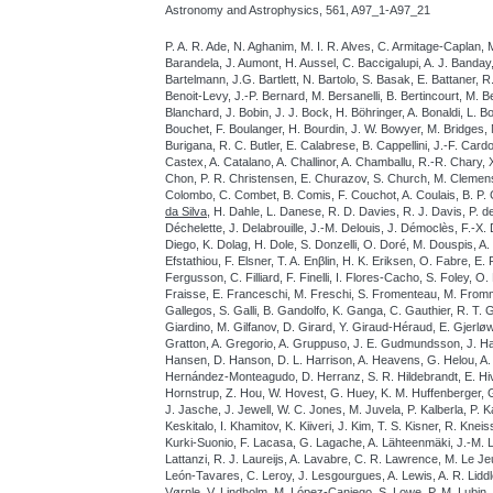
Astronomy and Astrophysics, 561, A97_1-A97_21
P. A. R. Ade, N. Aghanim, M. I. R. Alves, C. Armitage-Caplan, 
Barandela, J. Aumont, H. Aussel, C. Baccigalupi, A. J. Banday,
Bartelmann, J.G. Bartlett, N. Bartolo, S. Basak, E. Battaner, R
Benoit-Levy, J.-P. Bernard, M. Bersanelli, B. Bertincourt, M. B
Blanchard, J. Bobin, J. J. Bock, H. Böhringer, A. Bonaldi, L. Bo
Bouchet, F. Boulanger, H. Bourdin, J. W. Bowyer, M. Bridges, 
Burigana, R. C. Butler, E. Calabrese, B. Cappellini, J.-F. Card
Castex, A. Catalano, A. Challinor, A. Chamballu, R.-R. Chary, 
Chon, P. R. Christensen, E. Churazov, S. Church, M. Clemens,
Colombo, C. Combet, B. Comis, F. Couchot, A. Coulais, B. P. Cr
da Silva
, H. Dahle, L. Danese, R. D. Davies, R. J. Davis, P. de
Déchelette, J. Delabrouille, J.-M. Delouis, J. Démoclès, F.-X. 
Diego, K. Dolag, H. Dole, S. Donzelli, O. Doré, M. Douspis, A
Efstathiou, F. Elsner, T. A. Enβlin, H. K. Eriksen, O. Fabre, E.
Fergusson, C. Filliard, F. Finelli, I. Flores-Cacho, S. Foley, O. 
Fraisse, E. Franceschi, M. Freschi, S. Fromenteau, M. Frommer
Gallegos, S. Galli, B. Gandolfo, K. Ganga, C. Gauthier, R. T
Giardino, M. Gilfanov, D. Girard, Y. Giraud-Héraud, E. Gjerlø
Gratton, A. Gregorio, A. Gruppuso, J. E. Gudmundsson, J. Ha
Hansen, D. Hanson, D. L. Harrison, A. Heavens, G. Helou, A. 
Hernández-Monteagudo, D. Herranz, S. R. Hildebrandt, E. Hi
Hornstrup, Z. Hou, W. Hovest, G. Huey, K. M. Huffenberger, G. Hu
J. Jasche, J. Jewell, W. C. Jones, M. Juvela, P. Kalberla, P. K
Keskitalo, I. Khamitov, K. Kiiveri, J. Kim, T. S. Kisner, R. Kne
Kurki-Suonio, F. Lacasa, G. Lagache, A. Lähteenmäki, J.-M. 
Lattanzi, R. J. Laureijs, A. Lavabre, C. R. Lawrence, M. Le Je
León-Tavares, C. Leroy, J. Lesgourgues, A. Lewis, A. R. Liddle,
Vørnle, V. Lindholm, M. López-Caniego, S. Lowe, P. M. Lubin,