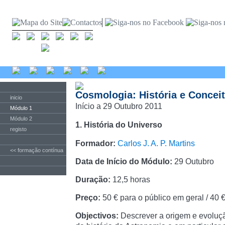
Cosmologia: História e Concei
inicio
Início a 29 Outubro 2011
Módulo 1
Módulo 2
1. História do Universo
registo
Formador:
Carlos J. A. P. Martins
<< formação contínua
Data de Início do Módulo:
29 Outubro
Duração:
12,5 horas
Preço:
50 € para o público em geral / 40 
Objectivos:
Descrever a origem e evoluçã