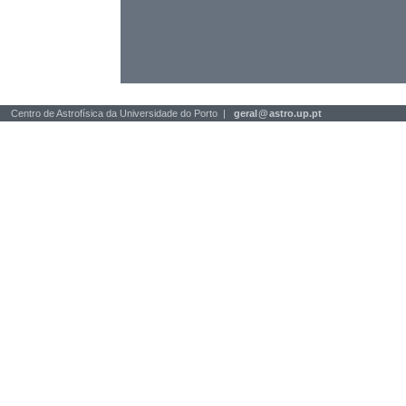
Centro de Astrofísica da Universidade do Porto |
geral
@
astro.up.pt