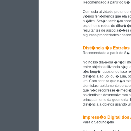
Recomendado a partir do 8�
Com esta atividade pretende-
v�rios fen�menos que ela so
a �tica. Ser�o tamb�m abord
espelhos e redes de difra��o
resultantes de associa��es 
algumas propriedades dos f
Dist�ncia �s Estrelas
Recomendado a partir do 8�
No nosso dia-a-dia � f�cil m
entre objetos utilizando r�gua
t�o long�nquos onde isso n
dist�ncia ao Sol ou � Lua, p
km. Com certeza que n�o exist
cientistas rapidamente perce
que n�o recorresse � medi�
os cientistas desenvolveram
principalmente da geometria. 
dist�ncia a objetos usando um
Impress�o Digital dos 
Para o Secund�rio