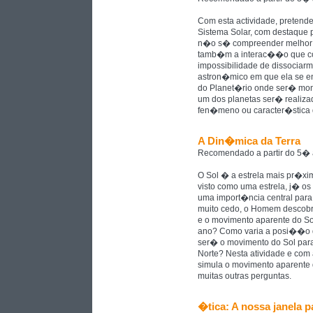
Com esta actividade, pretend
Sistema Solar, com destaque p
n�o s� compreender melhor a
tamb�m a interac��o que con
impossibilidade de dissociarm
astron�mico em que ela se en
do Planet�rio onde ser� mon
um dos planetas ser� realiza
fen�meno ou caracter�stica d
A Din�mica da Terra
Recomendado a partir do 5�
O Sol � a estrela mais pr�xi
visto como uma estrela, j� o
uma import�ncia central para
muito cedo, o Homem descob
e o movimento aparente do S
ano? Como varia a posi��o d
ser� o movimento do Sol par
Norte? Nesta atividade e com 
simula o movimento aparente d
muitas outras perguntas.
�tica: A nossa janela p