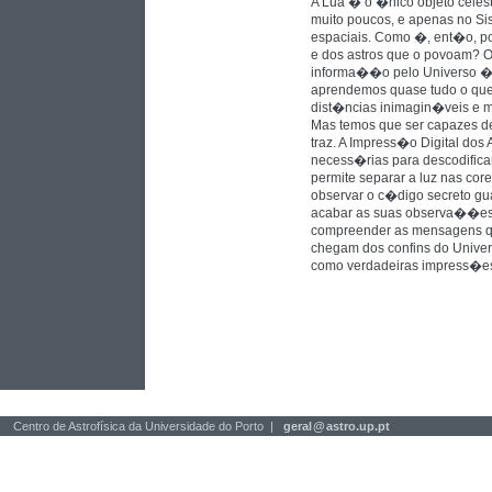
A Lua � o �nico objeto celes
muito poucos, e apenas no Sis
espaciais. Como �, ent�o, p
e dos astros que o povoam? O
informa��o pelo Universo � 
aprendemos quase tudo o que
dist�ncias inimagin�veis e 
Mas temos que ser capazes de
traz. A Impress�o Digital dos
necess�rias para descodificar
permite separar a luz nas core
observar o c�digo secreto gu
acabar as suas observa��es 
compreender as mensagens qu
chegam dos confins do Unive
como verdadeiras impress�es 
Centro de Astrofísica da Universidade do Porto |
geral
@
astro.up.pt