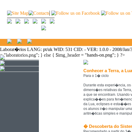
Laborat�rios LANG: pt/uk WID: 531 CID: - VER: 1.0.0 - 2008/Jan
= "laboratorios.png"; } else { $img_header = "hands-on.png"; } ?>
Conhecer a Terra, a Lua
Para o 1� ciclo
Durante esta experi�ncia, os 
dimens�es relativas da Terra,
a que se encontram. Usando 
explica��es para fen�menos
da Lua, eclipses e esta��es
os alunos ir�o manipular uma
aritm�ticas simples e manipul
� Descoberta do Siste
Recomendado a partir do 3�