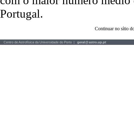
com o maior número médio de
Portugal.
Continuar no sítio
Centro de Astrofísica da Universidade do Porto |
geral
@
astro.up.pt