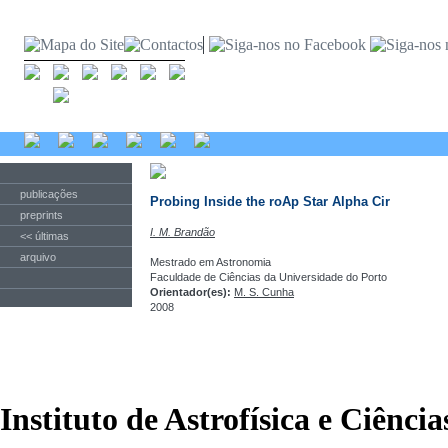
publicações
Probing Inside the roAp Star Alpha Cir
preprints
I. M. Brandão
<< últimas
arquivo
Mestrado em Astronomia
Faculdade de Ciências da Universidade do Porto
Orientador(es):
M. S. Cunha
2008
Instituto de Astrofísica e Ciênci