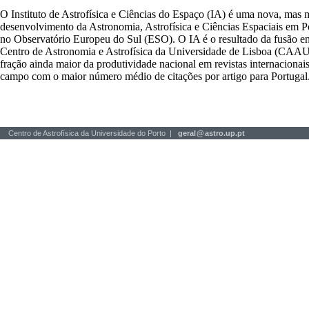
O Instituto de Astrofísica e Ciências do Espaço (IA) é uma nova, mas 
desenvolvimento da Astronomia, Astrofísica e Ciências Espaciais em P
no Observatório Europeu do Sul (ESO). O IA é o resultado da fusão en
Centro de Astronomia e Astrofísica da Universidade de Lisboa (CAAUL)
fração ainda maior da produtividade nacional em revistas internacionais
campo com o maior número médio de citações por artigo para Portugal
Centro de Astrofísica da Universidade do Porto |
geral
@
astro.up.pt