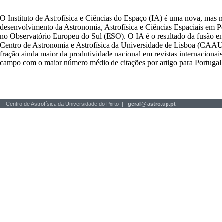
O Instituto de Astrofísica e Ciências do Espaço (IA) é uma nova, mas 
desenvolvimento da Astronomia, Astrofísica e Ciências Espaciais em P
no Observatório Europeu do Sul (ESO). O IA é o resultado da fusão en
Centro de Astronomia e Astrofísica da Universidade de Lisboa (CAAUL)
fração ainda maior da produtividade nacional em revistas internacionais
campo com o maior número médio de citações por artigo para Portugal
Centro de Astrofísica da Universidade do Porto |
geral
@
astro.up.pt