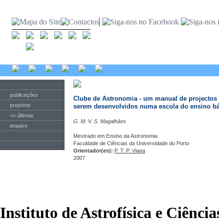
publicações
Clube de Astronomia - um manual de projectos 
preprints
serem desenvolvidos numa escola do ensino b
<< últimas
G. M. V. S. Magalhães
arquivo
Mestrado em Ensino da Astronomia
Faculdade de Ciências da Universidade do Porto
Orientador(es):
P. T. P. Viana
2007
Instituto de Astrofísica e Ciênci