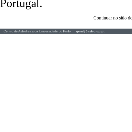
Portugal.
Continuar no sítio
Centro de Astrofísica da Universidade do Porto |
geral
@
astro.up.pt