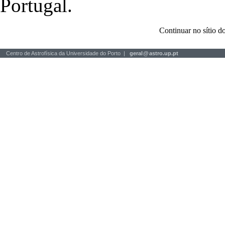
Portugal.
Continuar no sítio
Centro de Astrofísica da Universidade do Porto |
geral
@
astro.up.pt