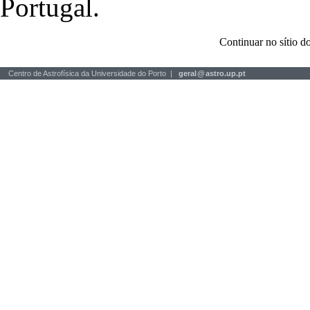
Portugal.
Continuar no sítio
Centro de Astrofísica da Universidade do Porto |
geral
@
astro.up.pt