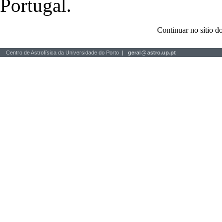
Portugal.
Continuar no sítio
Centro de Astrofísica da Universidade do Porto |
geral
@
astro.up.pt