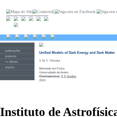
publicações
Unified Models of Dark Energy and Dark Matter
preprints
V. M. C. Ferreira
<< últimas
arquivo
Mestrado em Física
Universidade de Aveiro
Orientador(es):
P. P. Avelino
2014
Instituto de Astrofísi