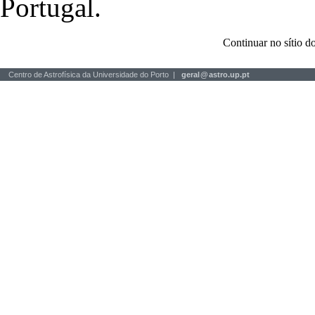
Portugal.
Continuar no sítio
Centro de Astrofísica da Universidade do Porto |
geral
@
astro.up.pt