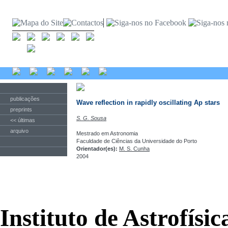
publicações
Wave reflection in rapidly oscillating Ap stars
preprints
S. G. Sousa
<< últimas
arquivo
Mestrado em Astronomia
Faculdade de Ciências da Universidade do Porto
Orientador(es):
M. S. Cunha
2004
Instituto de Astrofísi