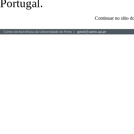
Portugal.
Continuar no sítio
Centro de Astrofísica da Universidade do Porto |
geral
@
astro.up.pt