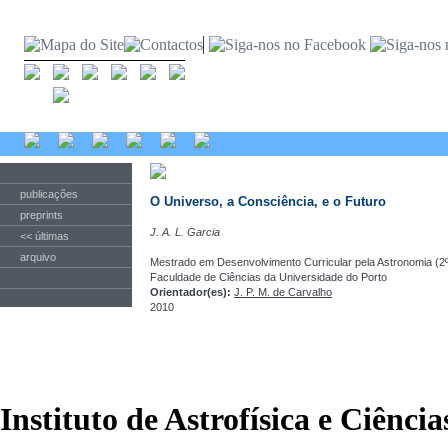
publicações
O Universo, a Consciência, e o Futuro
preprints
J. A. L. Garcia
<< últimas
arquivo
Mestrado em Desenvolvimento Curricular pela Astronomia (2º
Faculdade de Ciências da Universidade do Porto
Orientador(es):
J. P. M. de Carvalho
2010
Instituto de Astrofísica e Ciênci