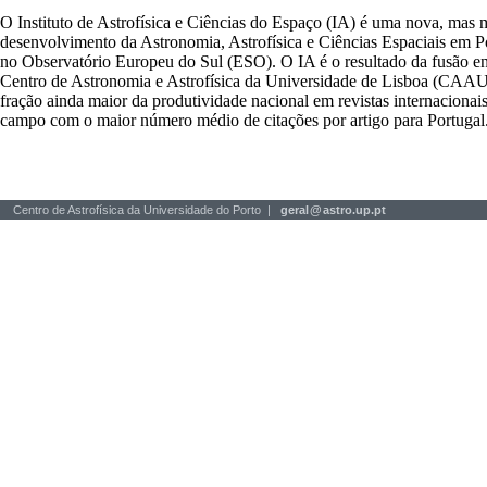
O Instituto de Astrofísica e Ciências do Espaço (IA) é uma nova, mas 
desenvolvimento da Astronomia, Astrofísica e Ciências Espaciais em P
no Observatório Europeu do Sul (ESO). O IA é o resultado da fusão en
Centro de Astronomia e Astrofísica da Universidade de Lisboa (CAAUL)
fração ainda maior da produtividade nacional em revistas internacionais
campo com o maior número médio de citações por artigo para Portugal
Centro de Astrofísica da Universidade do Porto |
geral
@
astro.up.pt