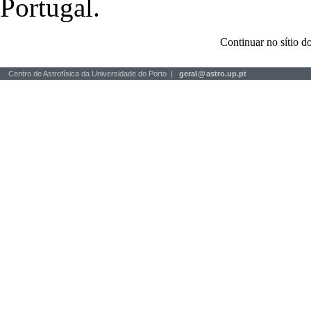
Portugal.
Continuar no sítio
Centro de Astrofísica da Universidade do Porto |
geral
@
astro.up.pt