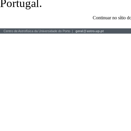
Portugal.
Continuar no sítio
Centro de Astrofísica da Universidade do Porto |
geral
@
astro.up.pt