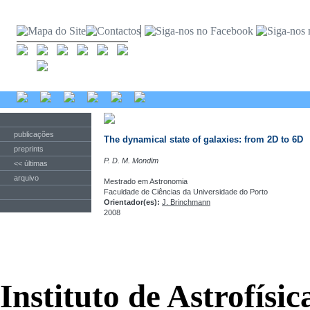
publicações
The dynamical state of galaxies: from 2D to 6D
preprints
P. D. M. Mondim
<< últimas
arquivo
Mestrado em Astronomia
Faculdade de Ciências da Universidade do Porto
Orientador(es):
J. Brinchmann
2008
Instituto de Astrofísi