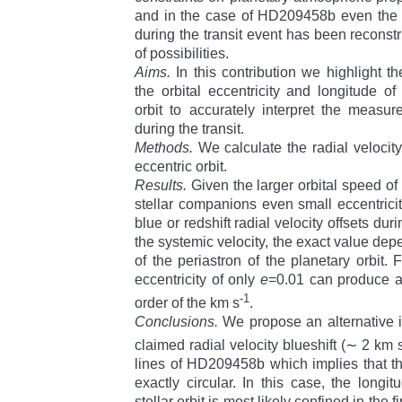
and in the case of HD209458b even the ra
during the transit event has been recons
of possibilities.
Aims.
In this contribution we highlight t
the orbital eccentricity and longitude of
orbit to accurately interpret the measure
during the transit.
Methods.
We calculate the radial velocity 
eccentric orbit.
Results.
Given the larger orbital speed of 
stellar companions even small eccentricit
blue or redshift radial velocity offsets duri
the systemic velocity, the exact value dep
of the periastron of the planetary orbit. 
eccentricity of only
e
=0.01 can produce a r
-1
order of the km s
.
Conclusions.
We propose an alternative in
claimed radial velocity blueshift (∼ 2 km 
lines of HD209458b which implies that the
exactly circular. In this case, the longit
stellar orbit is most likely confined in the 