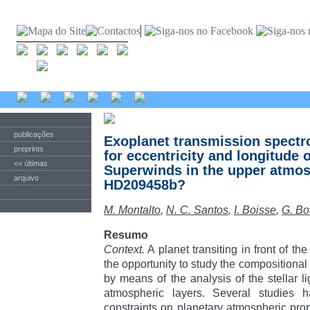
publicações
Exoplanet transmission spectr
preprints
for eccentricity and longitude 
<< últimas
Superwinds in the upper atmos
arquivo
HD209458b?
M. Montalto
,
N. C. Santos
,
I. Boisse
,
G. B
Resumo
Context.
A planet transiting in front of the 
the opportunity to study the compositional
by means of the analysis of the stellar li
atmospheric layers. Several studies 
constraints on planetary atmospheric prop