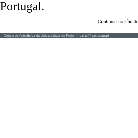
Portugal.
Continuar no sítio
Centro de Astrofísica da Universidade do Porto |
geral
@
astro.up.pt