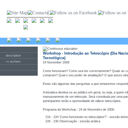
Workshop - Introdução ao Telescópio (Dia Nacion
description
Tecnológica)
<< archive
24 November 2006
Como funcionam? Como usa-los correctamente? Quais as car
compram? Qual o seu poder de ampliação? O que posso ob
Estas são algumas das perguntas a que tentaremos respond
A iniciativa destina-se ao público em geral, ou seja, a quem 
manuseamento de um telescpio. Será constituda por uma parte
participantes terão a oportunidade de utilizar telescópios.
Programa da Workshop - 24 de Novembro de 2006:
21h - 22h 'Como funcionam os telescópios?' - sessão teóri
22h - 23h Observação - sessão prática