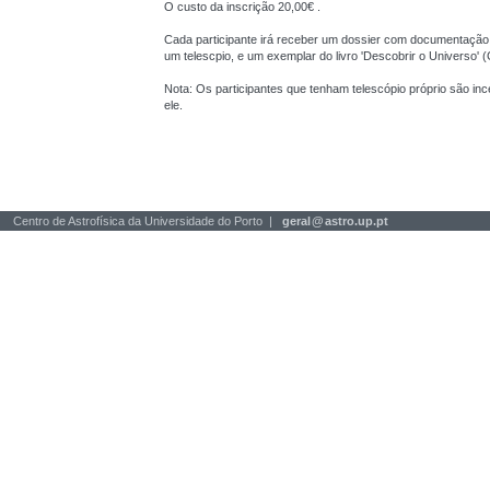
O custo da inscrição 20,00€ .
Cada participante irá receber um dossier com documentação
um telescpio, e um exemplar do livro 'Descobrir o Universo' (
Nota: Os participantes que tenham telescópio próprio são inc
ele.
Centro de Astrofísica da Universidade do Porto |
geral
@
astro.up.pt