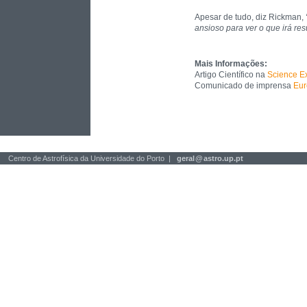
Apesar de tudo, diz Rickman,
ansioso para ver o que irá res
Mais Informações:
Artigo Científico na
Science E
Comunicado de imprensa
Eur
Centro de Astrofísica da Universidade do Porto |
geral
@
astro.up.pt