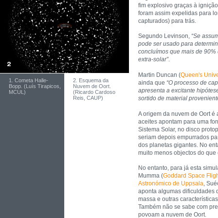
fim explosivo graças à ignição
foram assim expelidas para l
capturados) para trás.
Segundo Levinson,
“Se assum
pode ser usado para determin
concluímos que mais de 90% 
extra-solar”
.
Martin Duncan (
Queen's Unive
1. Cometa Halle-
2. Esquema da
ainda que
“O processo de cap
Bopp. (Luís Tirapicos,
Nuvem de Oort.
apresenta a excitante hipótes
MCUL)
(Ricardo Cardoso
sortido de material provenien
Reis, CAUP)
A origem da nuvem de Oort é a
aceites apontam para uma fo
Sistema Solar, no disco proto
seriam depois empurrados par
dos planetas gigantes. No ent
muito menos objectos do que 
No entanto, para já esta simu
Mumma (
Goddard Space Fligh
Astronómico de Uppsala
, Sué
aponta algumas dificuldades 
massa e outras característica
Também não se sabe com prec
povoam a nuvem de Oort.