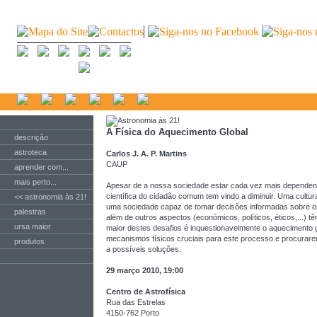
A Física do Aquecimento Global
descrição
astroteca
Carlos J. A. P. Martins
CAUP
aprender com...
mais perto...
Apesar de a nossa sociedade estar cada vez mais dependente 
científica do cidadão comum tem vindo a diminuir. Uma cultura
<< astronomia às 21!
uma sociedade capaz de tomar decisões informadas sobre o
palestras
além de outros aspectos (económicos, políticos, éticos,...) 
ursa maior
maior destes desafios é inquestionavelmente o aquecimento g
mecanismos físicos cruciais para este processo e procurarem
produtos
a possíveis soluções.
29 março 2010, 19:00
Centro de Astrofísica
Rua das Estrelas
4150-762 Porto