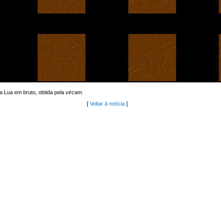
 Lua em bruto, obtida pela
vircam
.
[
Voltar à notícia
]