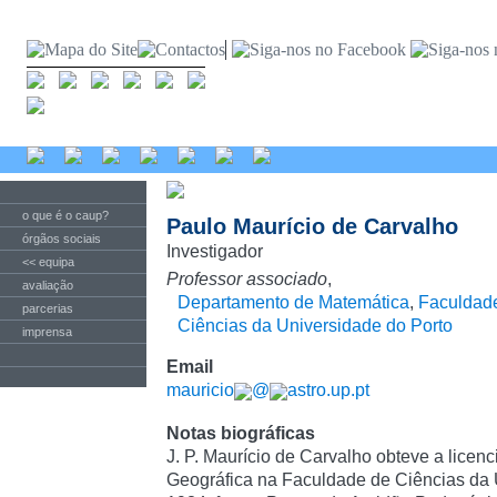
o que é o caup?
Paulo Maurício de Carvalho
órgãos sociais
Investigador
<< equipa
Professor associado
,
avaliação
Departamento de Matemática
,
Faculdad
parcerias
Ciências da Universidade do Porto
imprensa
Email
mauricio
@
astro.up.pt
Notas biográficas
J. P. Maurício de Carvalho obteve a licen
Geográfica na Faculdade de Ciências da 