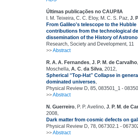
Últimas publicações no CAUP/IA
I. M. Teixeira, C. C. Eloy, M. C. S. Paz,
J. 
From Galileo's telescope to the Hubble
contributions from the technological d
dissemination of the History of Astron
Research, Society and Development, 11
>>
Abstract
R. A. A. Fernandes
,
J. P. M. de Carvalho
Moschella,
A. C. da Silva
, 2012,
Spherical “Top-Hat” Collapse in genera
dominated universes
,
Physical Review D, 85, 083501_1 - 0835
>>
Abstract
N. Guerreiro
, P. P. Avelino,
J. P. M. de Ca
2008,
Dark matter from cosmic defects on gal
Physical Review D, 78, 067302.1 - 06730
>>
Abstract