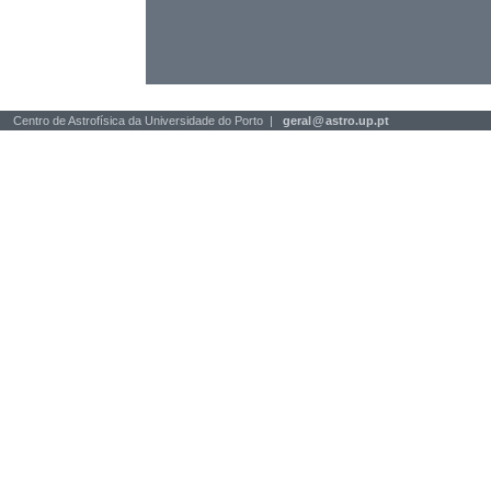
Centro de Astrofísica da Universidade do Porto |
geral
@
astro.up.pt