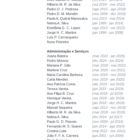
Hilberto M. R. da Silva
(out 2018 - mar 2021)
Pedro O. J. Pedrosa
(ago 2015 - ago 2018)
Pedro D. M. Mondim
(nov 2009 - dez 2016)
Paola A. Quitral Manosalva
(out 2013 - mai 2014)
Nelma A. Silva
(jan 1999 - jan 2014)
Estefânia G. C. Lopes
(ago 2013 - out 2013)
Jorge H. C. Martins
(jan 1999 - jun 2008)
Luís P. Carrasqueiro
Nuno Peixinho
Administração e Serviços
Joana Bateira
(mar 2022 - jan 2026)
Pedro Moreno
(fev 2024 - jun 2024)
Mariana P. Júlio
(mar 2018 - mai 2022)
Marlene Cruz
(mar 2020 - out 2021)
Maria Carolina Barbosa
(nov 2019 - nov 2020)
Carla Mendes
(nov 2019 - jan 2020)
Ana Patrícia Costa
(abr 2019 - out 2019)
Teresa Vareta
(jun 2015 - out 2019)
Ana Filipa B. Cruz
(mai 2018 - jul 2019)
Henrique Vareta
(out 2018 - abr 2019)
Jorge H. C. Martins
(jan 2018 - dez 2018)
Manuel Sequeira
(ago 2013 - nov 2018)
Hilberto M. R. da Silva
(mar 2018 - set 2018)
Nelma A. Silva
(fev 2014 - jul 2017)
Paulo G. D. Peixoto
(nov 2009 - jul 2016)
Fernando M. S. Soares
(jun 2014 - ago 2014)
Cristina Leite
(mai 2012 - nov 2012)
Júlio F. F. A. Carreira
(jun 2001 - set 2009)