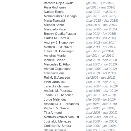
Bárbara Rojas-Ayala
(jul 2013 - jun 2016)
Rizia Rodrigues
(jul 2015 - mai 2016)
Nathan Roche
(out 2013 - mai 2016)
Mahmoudreza Oshagh
(jan 2015 - dez 2015)
Maria Tsantaki
(mar 2015 - dez 2015)
Michaël Bazot
(mai 2007 - mai 2015)
Giancarlo Pace
(dez 2007 - fev 2015)
Breezy Ocaña Flaquer
(out 2012 - fev 2015)
Carlos M. Correia
(abr 2013 - jan 2015)
Andrew J. Humphrey
(nov 2011 - out 2014)
Mathieu J. M. Havel
(abr 2014 - set 2014)
Lokesh K. Dewangan
(jun 2012 - jul 2014)
Annelies Mortier
(jan 2014 - jul 2014)
Isabelle Boisse
(out 2010 - dez 2013)
Mercedes E. Filho
(out 2002 - nov 2013)
Ahmed Grigahcène
(nov 2008 - out 2012)
Gwenaël Boué
(set 2010 - set 2012)
Rui M. S. Azevedo
(jul 2009 - dez 2011)
Eleni Vardoulaki
(set 2010 - dez 2011)
Jarle Brinchmann
(dez 2004 - dez 2010)
António M. Pedrosa
(nov 1996 - dez 2010)
Joana S. B. Ascenso
(jan 2010 - set 2010)
Jorge Meléndez
(fev 2008 - jun 2010)
Amadeu J. L. Fernandes
(jan 1993 - mar 2010)
Paulo J. V. Garcia
(jan 2000 - jun 2009)
Tina Armond
(mai 2008 - mai 2009)
Matthias Ammler-von Eiff
(dez 2008 - abr 2009)
Josinaldo Menezes
(out 2008 - mar 2009)
Christian W. Straka
(set 2006 - jan 2009)
Stefan Schmeja
(abr 2007 - out 2007)