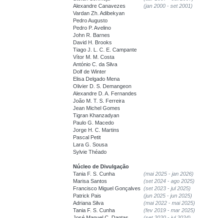
Alexandre Canavezes
(jan 2000 - set 2001)
Vardan Zh. Adibekyan
Pedro Augusto
Pedro P. Avelino
John R. Barnes
David H. Brooks
Tiago J. L. C. E. Campante
Vítor M. M. Costa
António C. da Silva
Dolf de Winter
Elisa Delgado Mena
Olivier D. S. Demangeon
Alexandre D. A. Fernandes
João M. T. S. Ferreira
Jean Michel Gomes
Tigran Khanzadyan
Paulo G. Macedo
Jorge H. C. Martins
Pascal Petit
Lara G. Sousa
Sylvie Théado
Núcleo de Divulgação
Tania F. S. Cunha
(mai 2025 - jan 2026)
Marisa Santos
(set 2024 - ago 2025)
Francisco Miguel Gonçalves
(set 2023 - jul 2025)
Patrick Pais
(jun 2025 - jun 2025)
Adriana Silva
(mai 2022 - mai 2025)
Tania F. S. Cunha
(fev 2019 - mar 2025)
José Manuel C. Dantas
(set 2020 - jul 2024)