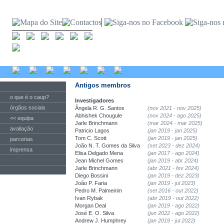
Antigos membros
o que é o caup?
Investigadores
órgãos sociais
Ângela R. G. Santos
(nov 2021 - nov 2025)
Abhishek Chougule
(nov 2024 - ago 2025)
<< equipa
Jarle Brinchmann
(mar 2024 - mar 2025)
avaliação
Patricio Lagos
(jan 2019 - jan 2025)
Tom C. Scott
(jan 2019 - jan 2025)
parcerias
João N. T. Gomes da Silva
(set 2023 - dez 2024)
imprensa
Elisa Delgado Mena
(jan 2017 - ago 2024)
Jean Michel Gomes
(jan 2019 - abr 2024)
Jarle Brinchmann
(abr 2021 - fev 2024)
Diego Bossini
(jan 2019 - dez 2023)
João P. Faria
(jan 2019 - jul 2023)
Pedro M. Palmeirim
(set 2016 - out 2022)
Ivan Rybak
(abr 2019 - out 2022)
Morgan Deal
(jan 2019 - ago 2022)
José E. O. Silva
(jun 2022 - ago 2022)
Andrew J. Humphrey
(jan 2019 - jul 2022)