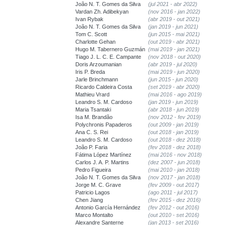
João N. T. Gomes da Silva
(jul 2021 - abr 2022)
Vardan Zh. Adibekyan
(nov 2016 - jan 2022)
Ivan Rybak
(abr 2019 - out 2021)
João N. T. Gomes da Silva
(jan 2019 - jun 2021)
Tom C. Scott
(jun 2015 - mai 2021)
Charlotte Gehan
(out 2019 - abr 2021)
Hugo M. Tabernero Guzmán
(mai 2019 - jan 2021)
Tiago J. L. C. E. Campante
(nov 2018 - out 2020)
Doris Arzoumanian
(abr 2019 - jul 2020)
Iris P. Breda
(mai 2019 - jun 2020)
Jarle Brinchmann
(jun 2015 - jun 2020)
Ricardo Caldeira Costa
(set 2019 - abr 2020)
Mathieu Vrard
(mai 2016 - ago 2019)
Leandro S. M. Cardoso
(jan 2019 - jun 2019)
Maria Tsantaki
(abr 2018 - jun 2019)
Isa M. Brandão
(nov 2012 - fev 2019)
Polychronis Papaderos
(out 2009 - jan 2019)
Ana C. S. Rei
(out 2018 - jan 2019)
Leandro S. M. Cardoso
(out 2018 - dez 2018)
João P. Faria
(fev 2018 - dez 2018)
Fátima López Martínez
(mai 2016 - nov 2018)
Carlos J. A. P. Martins
(dez 2007 - jun 2018)
Pedro Figueira
(mai 2010 - jan 2018)
João N. T. Gomes da Silva
(nov 2017 - jan 2018)
Jorge M. C. Grave
(fev 2009 - out 2017)
Patricio Lagos
(ago 2011 - jul 2017)
Chen Jiang
(fev 2015 - dez 2016)
Antonio García Hernández
(fev 2012 - out 2016)
Marco Montalto
(out 2010 - set 2016)
Alexandre Santerne
(jan 2013 - set 2016)