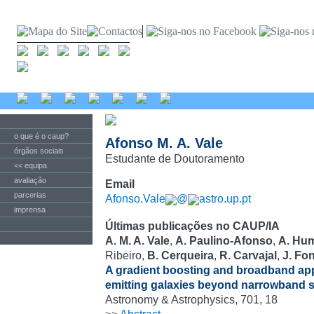
o que é o caup?
Afonso M. A. Vale
órgãos sociais
Estudante de Doutoramento
<< equipa
avaliação
Email
parcerias
Afonso.Vale
@
astro.up.pt
imprensa
Últimas publicações no CAUP/IA
A. M. A. Vale
,
A. Paulino-Afonso
,
A. Hu
Ribeiro,
B. Cerqueira
,
R. Carvajal
,
J. Fo
A gradient boosting and broadband ap
emitting galaxies beyond narrowband 
Astronomy & Astrophysics, 701, 18