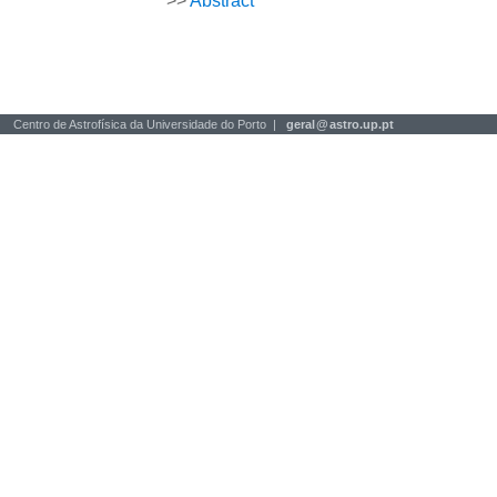
>>
Abstract
Centro de Astrofísica da Universidade do Porto |
geral
@
astro.up.pt