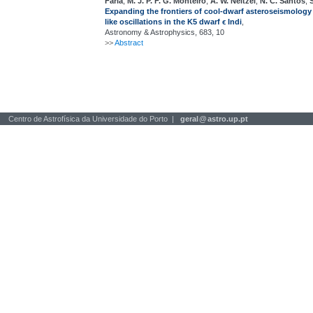
Faria
,
M. J. P. F. G. Monteiro
,
A. W. Neitzel
,
N. C. Santos
,
Expanding the frontiers of cool-dwarf asteroseismology
like oscillations in the K5 dwarf ϵ Indi
,
Astronomy & Astrophysics, 683, 10
>>
Abstract
Centro de Astrofísica da Universidade do Porto |
geral
@
astro.up.pt