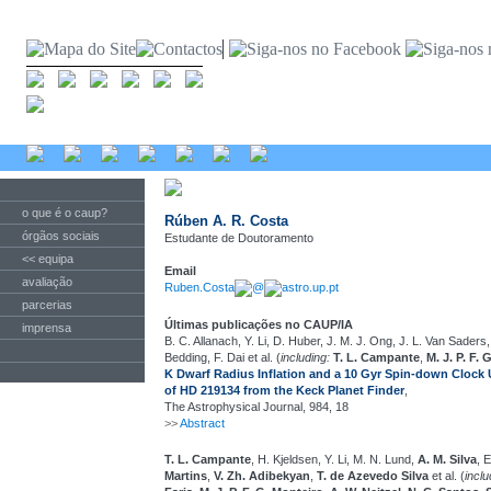
o que é o caup?
Rúben A. R. Costa
órgãos sociais
Estudante de Doutoramento
<< equipa
Email
avaliação
Ruben.Costa
@
astro.up.pt
parcerias
Últimas publicações no CAUP/IA
imprensa
B. C. Allanach, Y. Li, D. Huber, J. M. J. Ong, J. L. Van Saders
Bedding, F. Dai et al. (
including:
T. L. Campante
,
M. J. P. F. 
K Dwarf Radius Inflation and a 10 Gyr Spin-down Clock
of HD 219134 from the Keck Planet Finder
,
The Astrophysical Journal, 984, 18
>>
Abstract
T. L. Campante
, H. Kjeldsen, Y. Li, M. N. Lund,
A. M. Silva
, 
Martins
,
V. Zh. Adibekyan
,
T. de Azevedo Silva
et al. (
inclu