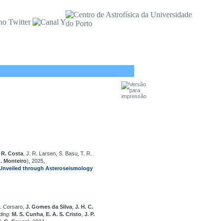
,
R. Costa
, J. R. Larsen, S. Basu, T. R.
G. Monteiro
), 2025,
 Unveiled through Asteroseismology
E. Corsaro,
J. Gomes da Silva
,
J. H. C.
ding:
M. S. Cunha
,
E. A. S. Cristo
,
J. P.