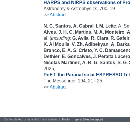
HARPS and NIRPS observations of Pro
Astronomy & Astrophysics, 700, 19
>>
Abstract
N. C. Santos
,
A. Cabral
,
I. M. Leite
, A. S
Alves
,
J. H. C. Martins
,
M. A. Monteiro
,
A
al. (
including:
G. Avila
,
R. Clara
,
R. Gafeir
K. Al Moulla
,
V. Zh. Adibekyan
,
A. Barka
Branco
,
E. A. S. Cristo
,
Y. C. Damascen
Dethier
,
E. Gonçalves
,
J. Peralta Lucer
Nicolas Martinez
,
A. R. G. Santos
,
S. G.
2025,
PoET: the Paranal solar ESPRESSO Te
The Messenger, 194, 21 - 25
>>
Abstract
Centro de Astrofísica da Universidade do Porto |
geral
@
astro.up.pt