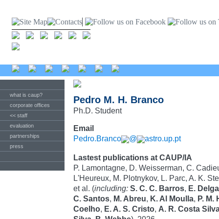
what is caup?
Pedro M. H. Branco
corporate offices
Ph.D. Student
<< staff
evaluation
Email
partnerships
Pedro.Branco
@
astro.up.pt
press
Lastest publications at CAUP/IA
P. Lamontagne, D. Weisserman, C. Cadieux
L'Heureux, M. Plotnykov, L. Parc, A. K. St
et al. (
including:
S. C. C. Barros
,
E. Delg
C. Santos
,
M. Abreu
,
K. Al Moulla
,
P. M.
Coelho
,
E. A. S. Cristo
,
A. R. Costa Silv