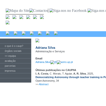
o que é o caup?
Adriana Silva
órgãos sociais
Administração e Serviços
<< equipa
Email
avaliação
Adriana.Silva
@
astro.up.pt
parcerias
Últimas publicações no CAUP/IA
imprensa
I. A. Costa
, C. Morais, T. Aguiar,
A. R. Silva
, 2025,
Democratizing Astronomy through teacher training in P
Open Astronomy, 34
>>
Abstract