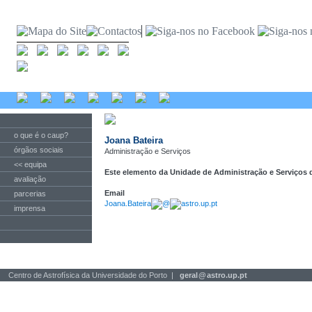
o que é o caup?
Joana Bateira
órgãos sociais
Administração e Serviços
<< equipa
Este elemento da Unidade de Administração e Serviços 
avaliação
Email
parcerias
Joana.Bateira
@
astro.up.pt
imprensa
Centro de Astrofísica da Universidade do Porto |
geral
@
astro.up.pt