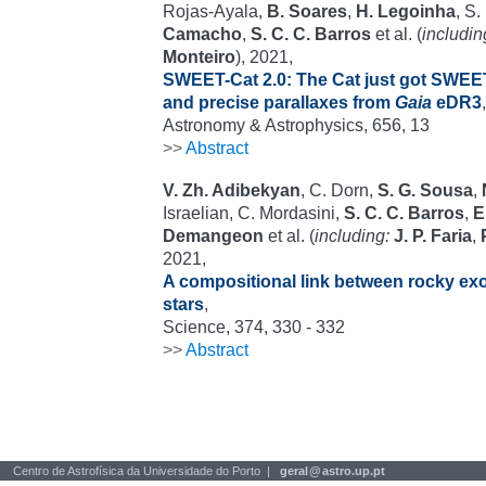
Rojas-Ayala,
B. Soares
,
H. Legoinha
, S
Camacho
,
S. C. C. Barros
et al. (
includin
Monteiro
), 2021,
SWEET-Cat 2.0: The Cat just got SWEETe
and precise parallaxes from
Gaia
eDR3
,
Astronomy & Astrophysics, 656, 13
>>
Abstract
V. Zh. Adibekyan
, C. Dorn,
S. G. Sousa
,
Israelian, C. Mordasini,
S. C. C. Barros
,
E
Demangeon
et al. (
including:
J. P. Faria
,
2021,
A compositional link between rocky exo
stars
,
Science, 374, 330 - 332
>>
Abstract
Centro de Astrofísica da Universidade do Porto |
geral
@
astro.up.pt