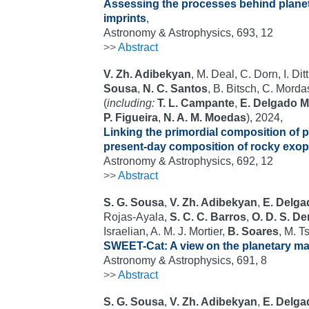
Assessing the processes behind planet
imprints
,
Astronomy & Astrophysics, 693, 12
>>
Abstract
V. Zh. Adibekyan
, M. Deal, C. Dorn, I. Dit
Sousa
,
N. C. Santos
, B. Bitsch, C. Morda
(
including:
T. L. Campante
,
E. Delgado 
P. Figueira
,
N. A. M. Moedas
), 2024,
Linking the primordial composition of p
present-day composition of rocky exop
Astronomy & Astrophysics, 692, 12
>>
Abstract
S. G. Sousa
,
V. Zh. Adibekyan
,
E. Delg
Rojas-Ayala,
S. C. C. Barros
,
O. D. S. 
Israelian, A. M. J. Mortier,
B. Soares
, M. T
SWEET-Cat: A view on the planetary mas
Astronomy & Astrophysics, 691, 8
>>
Abstract
S. G. Sousa
,
V. Zh. Adibekyan
,
E. Delg