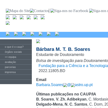
o que é o caup?
Bárbara M. T. B. Soares
órgãos sociais
Estudante de Doutoramento
<< equipa
Bolsa de investigação para Doutoramento
avaliação
Fundação para a Ciência e a Tecnologia
parcerias
2022.11805.BD
imprensa
Email
Barbara.Soares
@
astro.up.pt
Últimas publicações no CAUP/IA
B. Soares
,
V. Zh. Adibekyan
, C. Mordasi
Delgado-Mena
,
N. C. Santos
, C. Dorn, 2