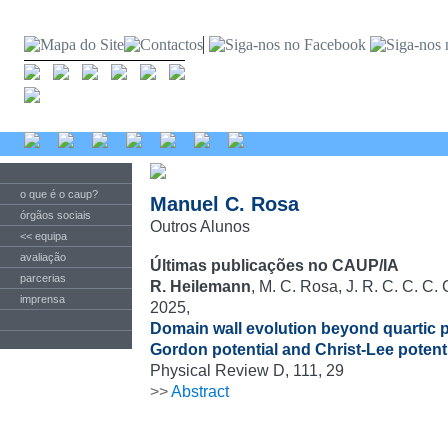
o que é o caup?
Manuel C. Rosa
órgãos sociais
Outros Alunos
<< equipa
avaliação
Últimas publicações no CAUP/IA
parcerias
R. Heilemann
, M. C. Rosa, J. R. C. C. C.
imprensa
2025,
Domain wall evolution beyond quartic p
Gordon potential and Christ-Lee potent
Physical Review D, 111, 29
>>
Abstract