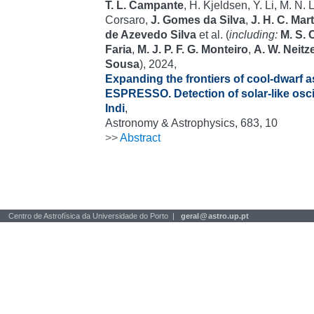
T. L. Campante
, H. Kjeldsen, Y. Li, M. N.
Corsaro,
J. Gomes da Silva
,
J. H. C. Mar
de Azevedo Silva
et al. (
including:
M. S.
Faria
,
M. J. P. F. G. Monteiro
,
A. W. Neitze
Sousa
), 2024,
Expanding the frontiers of cool-dwarf 
ESPRESSO. Detection of solar-like oscil
Indi
,
Astronomy & Astrophysics, 683, 10
>>
Abstract
Centro de Astrofísica da Universidade do Porto |
geral
@
astro.up.pt