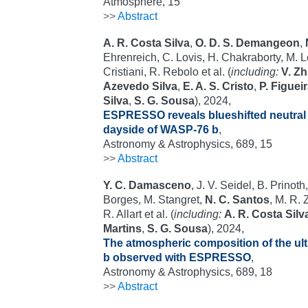
Atmosphere, 15
>>
Abstract
A. R. Costa Silva
,
O. D. S. Demangeon
,
Ehrenreich, C. Lovis, H. Chakraborty, M. L
Cristiani, R. Rebolo et al. (
including:
V. Z
Azevedo Silva
,
E. A. S. Cristo
,
P. Figuei
Silva
,
S. G. Sousa
), 2024,
ESPRESSO reveals blueshifted neutral i
dayside of WASP-76 b
,
Astronomy & Astrophysics, 689, 15
>>
Abstract
Y. C. Damasceno
, J. V. Seidel, B. Prinoth
Borges, M. Stangret,
N. C. Santos
, M. R. 
R. Allart et al. (
including:
A. R. Costa Silv
Martins
,
S. G. Sousa
), 2024,
The atmospheric composition of the ul
b observed with ESPRESSO
,
Astronomy & Astrophysics, 689, 18
>>
Abstract