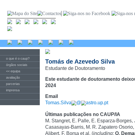
o que é o caup?
Tomás de Azevedo Silva
órgãos sociais
Estudante de Doutoramento
<< equipa
avaliação
Este estudante de doutoramento deixo
parcerias
2024
imprensa
Email
Tomas.Silva
@
astro.up.pt
Últimas publicações no CAUP/IA
M. Stangret, E. Palle, E. Esparza-Borges, J
Casasayas-Barris, M. R. Zapatero Osorio
Alibert, F. Borsa et al. (
including:
O. Dema