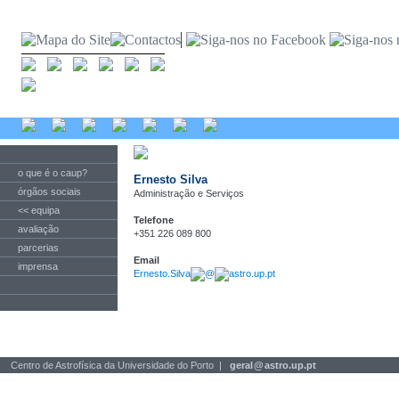
o que é o caup?
Ernesto Silva
órgãos sociais
Administração e Serviços
<< equipa
Telefone
avaliação
+351 226 089 800
parcerias
Email
imprensa
Ernesto.Silva
@
astro.up.pt
Centro de Astrofísica da Universidade do Porto |
geral
@
astro.up.pt