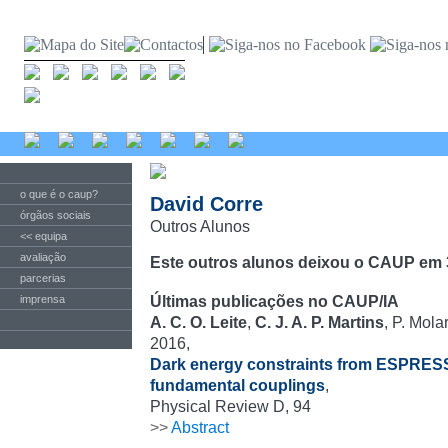
o que é o caup?
David Corre
órgãos sociais
Outros Alunos
<< equipa
avaliação
Este outros alunos deixou o CAUP em 
parcerias
imprensa
Últimas publicações no CAUP/IA
A. C. O. Leite
,
C. J. A. P. Martins
, P. Mola
2016,
Dark energy constraints from ESPRESSO 
fundamental couplings
,
Physical Review D, 94
>>
Abstract