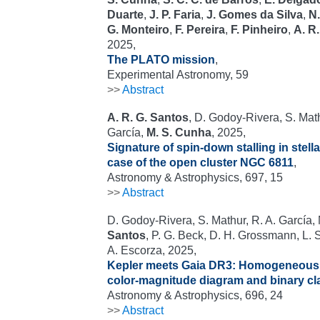
Duarte
,
J. P. Faria
,
J. Gomes da Silva
,
N.
G. Monteiro
,
F. Pereira
,
F. Pinheiro
,
A. R
2025,
The PLATO mission
,
Experimental Astronomy, 59
>>
Abstract
A. R. G. Santos
, D. Godoy-Rivera, S. Math
García,
M. S. Cunha
, 2025,
Signature of spin-down stalling in stell
case of the open cluster NGC 6811
,
Astronomy & Astrophysics, 697, 15
>>
Abstract
D. Godoy-Rivera, S. Mathur, R. A. García,
Santos
, P. G. Beck, D. H. Grossmann, L. 
A. Escorza, 2025,
Kepler meets Gaia DR3: Homogeneous e
color-magnitude diagram and binary cla
Astronomy & Astrophysics, 696, 24
>>
Abstract