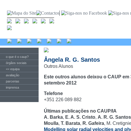
o que é o caup?
Ângela R. G. Santos
órgãos sociais
Outros Alunos
<< equipa
avaliação
Este outros alunos deixou o CAUP em 
parcerias
setembro 2012
imprensa
Telefone
+351 226 089 882
Últimas publicações no CAUP/IA
A. Barka
,
E. A. S. Cristo
,
A. R. G. Santos
Moulla
,
T. Barata
,
R. Gafeira
, M. Cretigni
Modelling solar radial velocities and pho