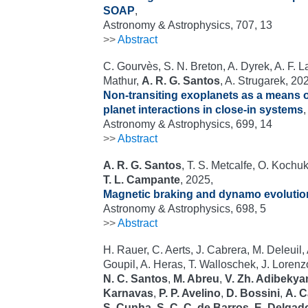
SOAP
,
Astronomy & Astrophysics, 707, 13
>>
Abstract
C. Gourvès, S. N. Breton, A. Dyrek, A. F. L
Mathur,
A. R. G. Santos
, A. Strugarek, 20
Non-transiting exoplanets as a means 
planet interactions in close-in systems
,
Astronomy & Astrophysics, 699, 14
>>
Abstract
A. R. G. Santos
, T. S. Metcalfe, O. Kochu
T. L. Campante
, 2025,
Magnetic braking and dynamo evolution
Astronomy & Astrophysics, 698, 5
>>
Abstract
H. Rauer, C. Aerts, J. Cabrera, M. Deleuil, 
Goupil, A. Heras, T. Walloschek, J. Lorenzo
N. C. Santos
,
M. Abreu
,
V. Zh. Adibekya
Karnavas
,
P. P. Avelino
,
D. Bossini
,
A. C
S. Cunha
,
S. C. C. de Barros
,
E. Delgad