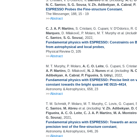
S. Cristiani, V. D'Odorico,
T. Barreiro
et al. (
including:
A. C. O
N. C. Santos
,
S. G. Sousa
,
V. Zh. Adibekyan
,
A. Cabral
,
P.
ESPRESSO Probes the Fine-structure Constant
,
The Messenger, 188, 15 - 19
>>
Abstract
C. J. A. P. Martins
, S. Cristiani, G. Cupani, V. D'Odorico, R
Marques
, D. Milaković, P. Molaro, M. T. Murphy et al. (
includi
C. Santos
,
S. G. Sousa
), 2022,
Fundamental physics with ESPRESSO: Constraints on B
from astrophysical and local probes
,
Physical Review D, 105
>>
Abstract
M. T. Murphy, P. Molaro,
A. C. O. Leite
, G. Cupani, S. Cristi
A. P. Martins
, D. Milaković,
N. J. Nunes
et al. (
including:
N. 
Adibekyan
,
A. Cabral
,
P. Figueira
,
S. Udry
), 2022,
Fundamental physics with ESPRESSO: Precise limit on var
constant towards the bright quasar HE 0515−4414
,
Astronomy & Astrophysics, 658, 23
>>
Abstract
T. M. Schmidt, P. Molaro, M. T. Murphy, C. Lovis, G. Cupani, 
C. Santos
,
M. Abreu
et al. (
including:
V. Zh. Adibekyan
,
D. 
Figueira
,
A. C. O. Leite
,
C. J. A. P. Martins
,
M. A. Monteiro
G. Sousa
), 2021,
Fundamental physics with ESPRESSO: Towards an accura
precision test of the fine-structure constant
,
Astronomy & Astrophysics, 646, 26
>>
Abstract