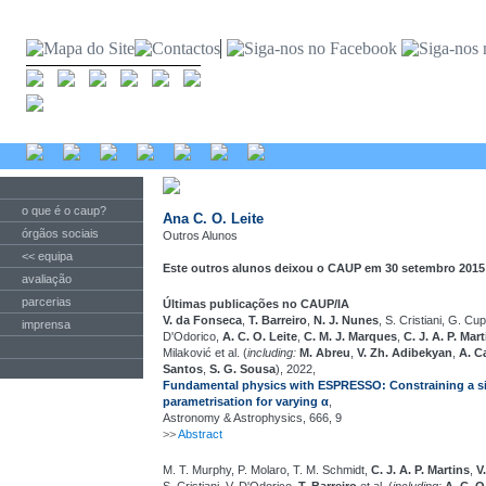
o que é o caup?
Ana C. O. Leite
órgãos sociais
Outros Alunos
<< equipa
Este outros alunos deixou o CAUP em 30 setembro 2015
avaliação
parcerias
Últimas publicações no CAUP/IA
V. da Fonseca
,
T. Barreiro
,
N. J. Nunes
, S. Cristiani, G. Cup
imprensa
D'Odorico,
A. C. O. Leite
,
C. M. J. Marques
,
C. J. A. P. Mar
Milaković et al. (
including:
M. Abreu
,
V. Zh. Adibekyan
,
A. C
Santos
,
S. G. Sousa
), 2022,
Fundamental physics with ESPRESSO: Constraining a s
parametrisation for varying α
,
Astronomy & Astrophysics, 666, 9
>>
Abstract
M. T. Murphy, P. Molaro, T. M. Schmidt,
C. J. A. P. Martins
,
V