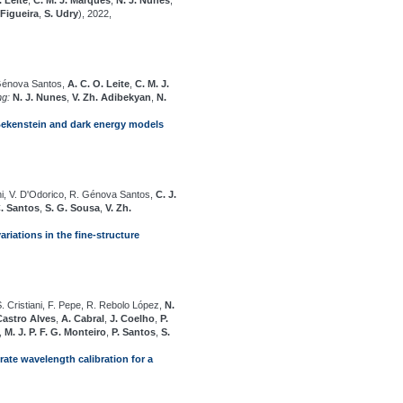
. Leite
,
C. M. J. Marques
,
N. J. Nunes
,
 Figueira
,
S. Udry
), 2022,
. Génova Santos,
A. C. O. Leite
,
C. M. J.
ng:
N. J. Nunes
,
V. Zh. Adibekyan
,
N.
ekenstein and dark energy models
ani, V. D'Odorico, R. Génova Santos,
C. J.
C. Santos
,
S. G. Sousa
,
V. Zh.
iations in the fine-structure
S. Cristiani, F. Pepe, R. Rebolo López,
N.
Castro Alves
,
A. Cabral
,
J. Coelho
,
P.
,
M. J. P. F. G. Monteiro
,
P. Santos
,
S.
te wavelength calibration for a