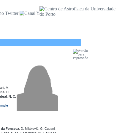
ani, V.
tins
, D.
abral
,
N. C.
imple
. da Fonseca
, D. Milaković, G. Cupani,