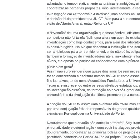
adiantada no tempo relativamente às práticas e ambições, ai
concretizar as parcerias propostas, veio, indiretamente, a re
Investigação em Astronomia e Astrofísica, mas apenas na Un
A decisão foi do presidente da JNICT. Mas para a sua concret
visão de Alberto Amaral, então Reitor da UP.
A “invenção” de uma organização que fosse flexível, eficient
competitiva não foi tarefa fácil numa altura em que não existi
investigação como hoje conhecemos, para além dos laborató
excessiva rigidez. Houve que desenhar a instituição e os seu
ser ambiciosos para ter sentido, envolvendo não só investig
também a formação de investigadores até aí inexistente, a 
níveis, e a aposta na partilha do conhecimento com o público
3
público em geral
.
Assim não surpreenderá que quase dois anos fossem necessá
fosse concretizada a escritura notarial do CAUP como associ
fins lucrativos, tendo como Associados Fundadores a Unive
Teixeira, e inscrevendo entre os seus objetivos estatutários:
da investigação científica, da formação ao nível pós-graduado
universitário e da divulgação da ciência promovendo a cultura 
A criação do CAUP foi assim uma aventura não trivial, mas e
por uma conjugação feliz de responsáveis de grande qualidad
ciência em Portugal quer na Universidade do Porto.
Naturalmente que a criação não concluiu a “tarefa”. Seguira
em criatividade e determinação - conseguir instalações provis
doutoramento, concretizar as primeiras bolsas de projetos e i
partilhado Planetário do Porto/CAUP e da própria Fundação 