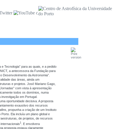
 e Tecnologia” para as quais, e a pedido
 (JNICT, a antecessora da Fundação para
a o Desenvolvimento da Astronomia”.
ralidade das áreas, ainda um
truturas e projetos. José Mariano Gago,
“Jornadas” com vista à apresentação
aticamente todos os domínios, numa
a investigação em Portugal.
 uma oportunidade decisiva. A proposta
vantamento exaustivo dos recursos
afins, propunha a criação de um Instituto
orto. Ela incluía um plano global e
aestruturas, de projetos, de recursos
1
internacionais
. E envolvera
sta proposta estava claramente