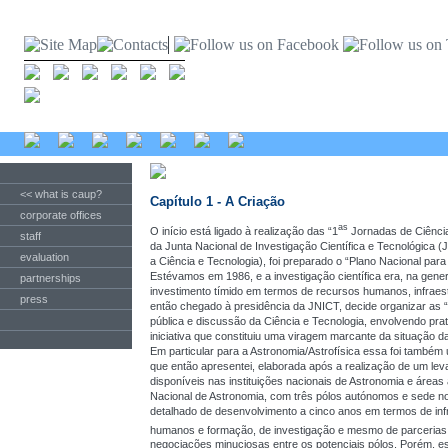
<< what is caup?
Capítulo 1 - A Criação
corporate offices
as
O início está ligado à realização das “1
Jornadas de Ciência
staff
da Junta Nacional de Investigação Científica e Tecnológica
evaluation
a Ciência e Tecnologia), foi preparado o “Plano Nacional par
Estévamos em 1986, e a investigação científica era, na gene
partnerships
investimento tímido em termos de recursos humanos, infraes
press
então chegado à presidência da JNICT, decide organizar as 
pública e discussão da Ciência e Tecnologia, envolvendo pr
iniciativa que constituiu uma viragem marcante da situação d
Em particular para a Astronomia/Astrofísica essa foi também
que então apresentei, elaborada após a realização de um le
disponíveis nas instituições nacionais de Astronomia e áreas 
Nacional de Astronomia, com três pólos autónomos e sede no P
detalhado de desenvolvimento a cinco anos em termos de infr
humanos e formação, de investigação e mesmo de parcerias 
negociações minuciosas entre os potenciais pólos. Porém, e