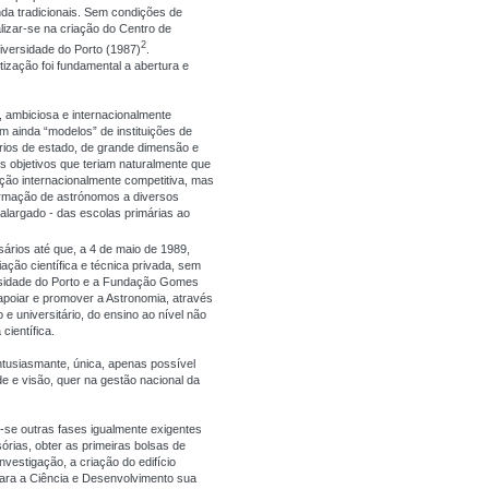
nda tradicionais. Sem condições de
alizar-se na criação do Centro de
2
iversidade do Porto (1987)
.
ização foi fundamental a abertura e
e, ambiciosa e internacionalmente
am ainda “modelos” de instituições de
rios de estado, de grande dimensão e
s objetivos que teriam naturalmente que
ação internacionalmente competitiva, mas
formação de astrónomos a diversos
 alargado - das escolas primárias ao
rios até que, a 4 de maio de 1989,
ação científica e técnica privada, sem
rsidade do Porto e a Fundação Gomes
 apoiar e promover a Astronomia, através
 e universitário, do ensino ao nível não
científica.
ntusiasmante, única, apenas possível
e e visão, quer na gestão nacional da
m-se outras fases igualmente exigentes
órias, obter as primeiras bolsas de
nvestigação, a criação do edifício
para a Ciência e Desenvolvimento sua