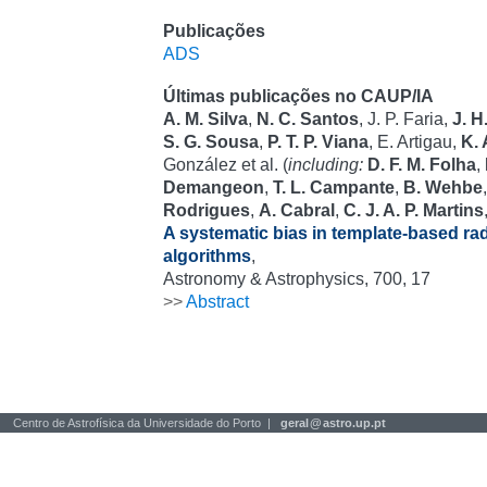
Publicações
ADS
Últimas publicações no CAUP/IA
A. M. Silva
,
N. C. Santos
, J. P. Faria,
J. H
S. G. Sousa
,
P. T. P. Viana
, E. Artigau,
K. 
González et al. (
including:
D. F. M. Folha
,
Demangeon
,
T. L. Campante
,
B. Wehbe
Rodrigues
,
A. Cabral
,
C. J. A. P. Martins
A systematic bias in template-based radi
algorithms
,
Astronomy & Astrophysics, 700, 17
>>
Abstract
Centro de Astrofísica da Universidade do Porto |
geral
@
astro.up.pt