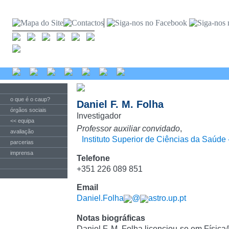
o que é o caup?
Daniel F. M. Folha
órgãos sociais
Investigador
<< equipa
Professor auxiliar convidado
,
avaliação
Instituto Superior de Ciências da Saúde 
parcerias
imprensa
Telefone
+351 226 089 851
Email
Daniel.Folha
@
astro.up.pt
Notas biográficas
Daniel F. M. Folha licenciou-se em Física