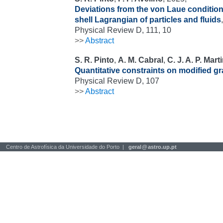
Deviations from the von Laue condition:
shell Lagrangian of particles and fluids
,
Physical Review D, 111, 10
>>
Abstract
S. R. Pinto
,
A. M. Cabral
,
C. J. A. P. Mart
Quantitative constraints on modified g
Physical Review D, 107
>>
Abstract
Centro de Astrofísica da Universidade do Porto |
geral
@
astro.up.pt