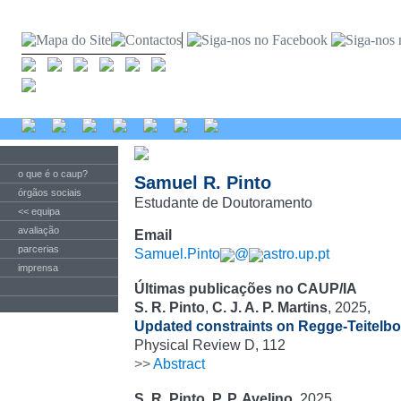
o que é o caup?
Samuel R. Pinto
órgãos sociais
Estudante de Doutoramento
<< equipa
avaliação
Email
parcerias
Samuel.Pinto
@
astro.up.pt
imprensa
Últimas publicações no CAUP/IA
S. R. Pinto
,
C. J. A. P. Martins
, 2025,
Updated constraints on Regge-Teitelbo
Physical Review D, 112
>>
Abstract
S. R. Pinto
,
P. P. Avelino
, 2025,