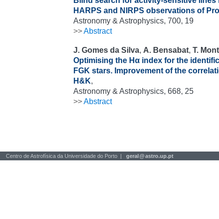
Blind search for activity-sensitive lines
HARPS and NIRPS observations of Pro
Astronomy & Astrophysics, 700, 19
>>
Abstract
J. Gomes da Silva
,
A. Bensabat
,
T. Mont
Optimising the Hα index for the identific
FGK stars. Improvement of the correlat
H&K
,
Astronomy & Astrophysics, 668, 25
>>
Abstract
Centro de Astrofísica da Universidade do Porto |
geral
@
astro.up.pt