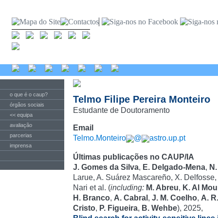
o que é o caup?
Telmo Filipe Pereira Monteiro
órgãos sociais
Estudante de Doutoramento
<< equipa
avaliação
Email
parcerias
Telmo.Monteiro
@
astro.up.pt
imprensa
Últimas publicações no CAUP/IA
J. Gomes da Silva
,
E. Delgado-Mena
,
N.
Larue, A. Suárez Mascareño, X. Delfosse, 
Nari et al. (
including:
M. Abreu
,
K. Al Mou
H. Branco
,
A. Cabral
,
J. M. Coelho
,
A. R
Cristo
,
P. Figueira
,
B. Wehbe
), 2025,