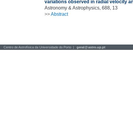
variations observed in radial velocity an
Astronomy & Astrophysics, 688, 13
>>
Abstract
Centro de Astrofísica da Universidade do Porto |
geral
@
astro.up.pt