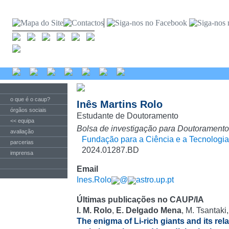
o que é o caup?
Inês Martins Rolo
órgãos sociais
Estudante de Doutoramento
<< equipa
Bolsa de investigação para Doutoramento
avaliação
Fundação para a Ciência e a Tecnologia
parcerias
2024.01287.BD
imprensa
Email
Ines.Rolo
@
astro.up.pt
Últimas publicações no CAUP/IA
I. M. Rolo
,
E. Delgado Mena
, M. Tsantaki
The enigma of Li-rich giants and its rel