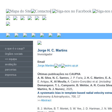
o que é o caup?
Jorge H. C. Martins
órgãos sociais
Investigador
<< equipa
Email
avaliação
Jorge.Martins
@
astro.up.pt
parcerias
Últimas publicações no CAUP/IA
imprensa
A. M. Silva
,
N. C. Santos
, J. P. Faria,
J. H. C. Martins
,
E. A.
E. Artigau,
K. Al Moulla
, A. Castro-González et al. (
including:
Demangeon
,
T. L. Campante
,
B. Wehbe
,
A. R. Costa Silva
Martins
,
N. J. Nunes
), 2025,
A systematic bias in template-based radial velocity extr
Astronomy & Astrophysics, 700, 17
>>
Abstract
B. J. McKee, B. T. Montet, S. W. Yee, J. D. Hartman, J. N. Wi