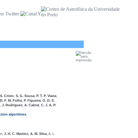
 S. Cristo
,
S. G. Sousa
,
P. T. P. Viana
,
D. F. M. Folha
,
P. Figueira
,
O. D. S.
,
J. Rodrigues
,
A. Cabral
,
C. J. A. P.
action algorithms
,
nn,
J. H. C. Martins
,
A. M. Silva
, A. L.