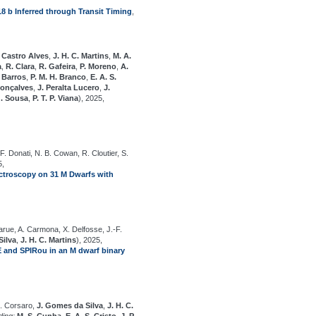
18 b Inferred through Transit Timing
,
 Castro Alves
,
J. H. C. Martins
,
M. A.
a
,
R. Clara
,
R. Gafeira
,
P. Moreno
,
A.
. Barros
,
P. M. H. Branco
,
E. A. S.
Gonçalves
,
J. Peralta Lucero
,
J.
G. Sousa
,
P. T. P. Viana
), 2025,
F. Donati, N. B. Cowan, R. Cloutier, S.
5,
ectroscopy on 31 M Dwarfs with
Larue, A. Carmona, X. Delfosse, J.-F.
Silva
,
J. H. C. Martins
), 2025,
E and SPIRou in an M dwarf binary
E. Corsaro,
J. Gomes da Silva
,
J. H. C.