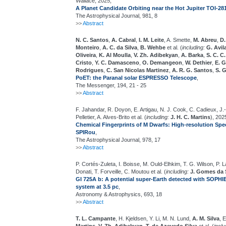
Wallace, 2025,
A Planet Candidate Orbiting near the Hot Jupiter TOI-28
The Astrophysical Journal, 981, 8
>>
Abstract
N. C. Santos
,
A. Cabral
,
I. M. Leite
, A. Smette,
M. Abreu
,
D.
Monteiro
,
A. C. da Silva
,
B. Wehbe
et al. (
including:
G. Avil
Oliveira
,
K. Al Moulla
,
V. Zh. Adibekyan
,
A. Barka
,
S. C. C
Cristo
,
Y. C. Damasceno
,
O. Demangeon
,
W. Dethier
,
E. 
Rodrigues
,
C. San Nicolas Martinez
,
A. R. G. Santos
,
S. 
PoET: the Paranal solar ESPRESSO Telescope
,
The Messenger, 194, 21 - 25
>>
Abstract
F. Jahandar, R. Doyon, E. Artigau, N. J. Cook, C. Cadieux, J.-
Pelletier, A. Alves-Brito et al. (
including:
J. H. C. Martins
), 202
Chemical Fingerprints of M Dwarfs: High-resolution Sp
SPIRou
,
The Astrophysical Journal, 978, 17
>>
Abstract
P. Cortés-Zuleta, I. Boisse, M. Ould-Elhkim, T. G. Wilson, P. 
Donati, T. Forveille, C. Moutou et al. (
including:
J. Gomes da 
GI 725A b: A potential super-Earth detected with SOPHI
system at 3.5 pc
,
Astronomy & Astrophysics, 693, 18
>>
Abstract
T. L. Campante
, H. Kjeldsen, Y. Li, M. N. Lund,
A. M. Silva
, 